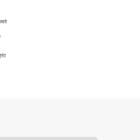
मारे
ि
रिंट