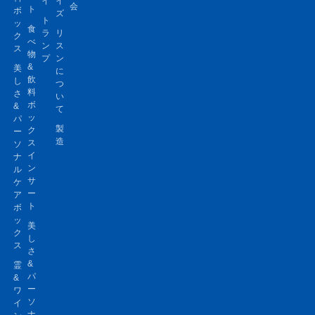
イ
イ
会
ト
ボ
ズ
ト
ッ
食
ラ
リ
ク
べ
ン
ス
ス
物
プ
ン
&
美
に
飲
し
つ
料
さ
い
ボ
&
て
ッ
パ
製
ク
ー
造
ス
ソ
イ
ナ
ン
ル
サ
ケ
ー
ア
ト
ボ
ッ
美
ク
し
ス
さ
&
霊
パ
&
ー
ワ
ソ
イ
ナ