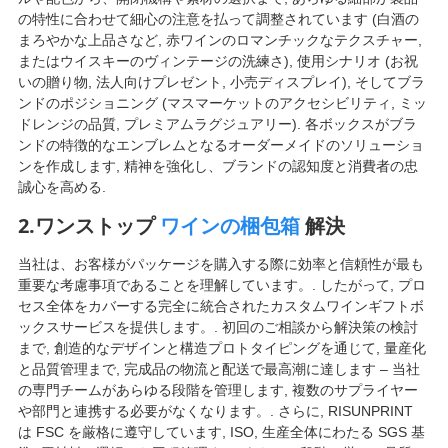
の特性に合わせて細心の注意を払って調整されています (白酒の
まろやかな上品さなど, 赤ワインのロマンチックなテクスチャー,
またはウイスキーのヴィンテージの洗練さ), 使用シナリオ (お祝
いの贈り物, 法人向けプレゼント, 小売ディスプレイ), そしてブラ
ンドのポジショニング (マスマーケットのアクセシビリティ, ミッ
ドレンジの品質, プレミアムラグジュアリー). 各ボックスがブラ
ンドの特徴的なエンブレムとなるオーダーメイドのソリューショ
ンを作成します, 精神を強化し、ブランドの認知度と消費者の忠
誠心を高める.
2.ワンストップ
ワインの梱包箱
解決
当社は、お客様がパッケージを購入する際に効率と信頼性が最も
重要な考慮事項であることを理解しています。. したがって, プロ
セス全体をカバーする完全に統合されたカスタムワインギフトボ
ックスサービスを提供します。. 初回のご相談から解決策の検討
まで, 創造的なデザインと構造プロトタイピングを通じて, 量産化
と品質管理まで, 完成品の物流と配送で最高潮に達します – 当社
の専門チームがあらゆる段階を管理します, 複数のサプライヤー
や部門と連携する必要がなくなります。. さらに, RISUNPRINT
は FSC を厳格に遵守しています, ISO, 生産全体にわたる SGS 基