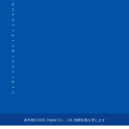
ロ
ニ
ク
ス
パ
ッ
ケ
ー
ジ
ボ
ッ
ク
ス
イ
ン
サ
ー
ト
著作権©2026, Digital Co。, Ltd. 無断転載を禁じます