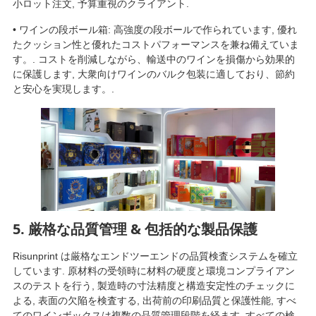
小ロット注文, 予算重視のクライアント.
• ワインの段ボール箱: 高強度の段ボールで作られています, 優れ
たクッション性と優れたコストパフォーマンスを兼ね備えていま
す。. コストを削減しながら、輸送中のワインを損傷から効果的
に保護します, 大衆向けワインのバルク包装に適しており、節約
と安心を実現します。.
5. 厳格な品質管理 & 包括的な製品保護
Risunprint は厳格なエンドツーエンドの品質検査システムを確立
しています. 原材料の受領時に材料の硬度と環境コンプライアン
スのテストを行う, 製造時の寸法精度と構造安定性のチェックに
よる, 表面の欠陥を検査する, 出荷前の印刷品質と保護性能, すべ
てのワインボックスは複数の品質管理段階を経ます. すべての検