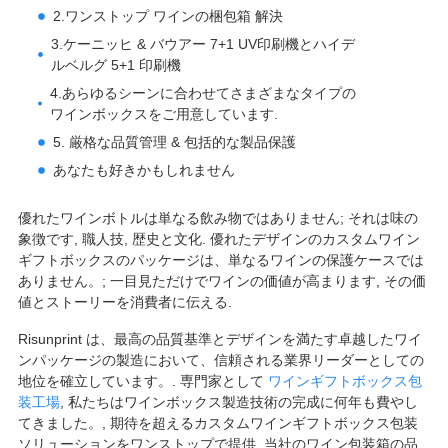
2.ワンストップ ワインの梱包箱 解決
3.ケーニッヒ & バウアー 7+1 UV印刷機とハイデ
ルベルグ 5+1 印刷機
4.あらゆるシーンに合わせてさまざまなタイプの
ワインボックスをご用意しています.
5. 厳格な品質管理 & 包括的な製品保護
あなたも好きかもしれません
優れたワインボトルは単なる飲み物ではありません; それは味の
象徴です, 職人技, 歴史と文化. 優れたデザインのカスタムワイン
ギフトボックスのパッケージは、単なるワインの保護ケースでは
ありません。; 一目見ただけでワインの価値が高まります, その価
値とストーリーを消費者に伝える.
Risunprint は、最高の品質基準とデザインを満たす卓越したワイ
ンパッケージの製造において、信頼される業界リーダーとしての
地位を確立しています。. 専門家として
ワインギフトボックス包
装工場
, 私たちはワインボックス製造技術の完成に何年も費やし
てきました。, 期待を超えるカスタムワインギフトボックス包装
ソリューションをワンストップで提供. 当社のワイン包装箱の品