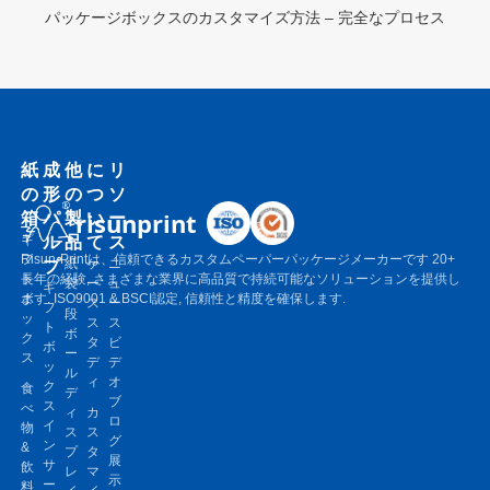
パッケージボックスのカスタマイズ方法 – 完全なプロセス
紙
成
他
に
リ
の
形
の
つ
ソ
箱
パ
製
い
ー
risunprint
ル
品
て
ス
ギ
フ
Risun-Printは、信頼できるカスタムペーパーパッケージメーカーです 20+
プ
紙
ケ
ニ
ト
長年の経験, さまざまな業界に高品質で持続可能なソリューションを提供し
袋
ー
ュ
ギ
ボ
ます. ISO9001 & BSCI認定, 信頼性と精度を確保します.
ス
ー
フ
段
ッ
ス
ス
ト
ボ
ク
タ
ビ
ボ
ー
ス
デ
デ
ッ
ル
ィ
オ
ク
食
デ
ブ
ス
べ
ィ
カ
ロ
イ
物
ス
ス
グ
ン
&
プ
タ
展
サ
飲
レ
マ
示
ー
料