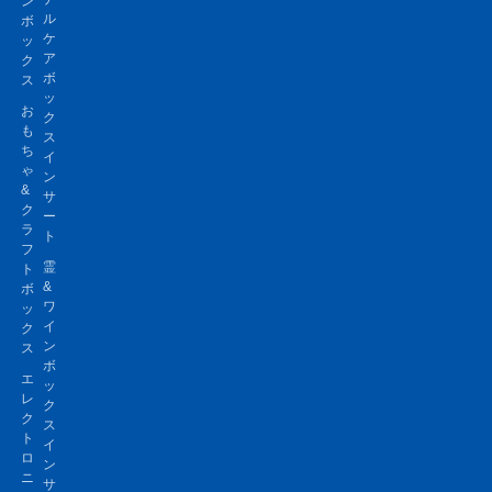
ン
ル
ボ
ケ
ッ
ア
ク
ボ
ス
ッ
お
ク
も
ス
ち
イ
ゃ
ン
&
サ
ク
ー
ラ
ト
フ
霊
ト
&
ボ
ワ
ッ
イ
ク
ン
ス
ボ
エ
ッ
レ
ク
ク
ス
ト
イ
ロ
ン
ニ
サ