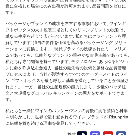
査に合格した場合にのみ出荷が許可されます, 品質問題をゼロに
する.
パッケージがブランドの成功を左右する市場において, ワインギ
フトボックスの大手包装工場としてのリスンプリントの役割は、
単なる生産を超えて広がっています. 私たちはクライアントを理
解しています’ 独自の要件を価値を高めるパッケージング ソリュ
ーションに変換します。. 現代ブランドの洗練されたミニマリズ
ムであっても、伝統的なブランドの華やかな古典主義であっても,
私たちは専門知識を持っています, テクノロジー, あらゆるビジョ
ンに命を吹き込む創造力. 当社の最先端の設備と厳格な品質管理
プロセスにより、当社が製造するすべてのオーダーメイドのワイ
ン ギフトボックスが最も厳しい基準を満たしていることが保証さ
れます。, 一方、当社の生産規模の能力により、少量のバッチ注
文と大規模なグローバル キャンペーンの両方をサポートできま
す。.
私たちと一緒にワインのパッケージングの背後にある芸術と科学
を明らかにし、世界で最も愛されるワイン ブランドが Risunprint
に信頼を置き続ける理由を発見してください。.
株式: