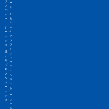
ク
ー
ス
ト
パ
お
ッ
も
ケ
ち
ー
ゃ
ジ
&
ボ
ク
ッ
ラ
ク
フ
ス
ト
薬
ボ
&
ッ
サ
ク
プ
ス
リ
イ
メ
ン
ン
サ
ト
ー
ボ
ト
ッ
エ
ク
レ
ス
ク
ト