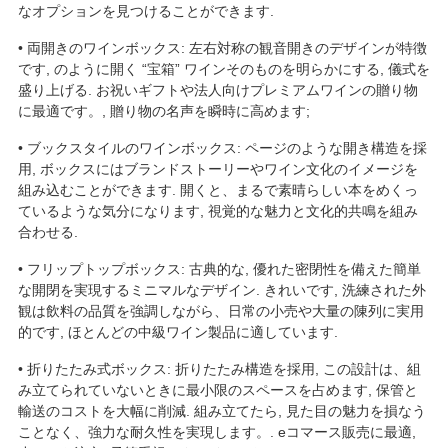
なオプションを見つけることができます.
• 両開きのワインボックス: 左右対称の観音開きのデザインが特徴
です, のように開く “宝箱” ワインそのものを明らかにする, 儀式を
盛り上げる. お祝いギフトや法人向けプレミアムワインの贈り物
に最適です。, 贈り物の名声を瞬時に高めます;
• ブックスタイルのワインボックス: ページのような開き構造を採
用, ボックスにはブランドストーリーやワイン文化のイメージを
組み込むことができます. 開くと、まるで素晴らしい本をめくっ
ているような気分になります, 視覚的な魅力と文化的共鳴を組み
合わせる.
• フリップトップボックス: 古典的な, 優れた密閉性を備えた簡単
な開閉を実現するミニマルなデザイン. きれいです, 洗練された外
観は飲料の品質を強調しながら、日常の小売や大量の陳列に実用
的です, ほとんどの中級ワイン製品に適しています.
• 折りたたみ式ボックス: 折りたたみ構造を採用, この設計は、組
み立てられていないときに最小限のスペースを占めます, 保管と
輸送のコストを大幅に削減. 組み立てたら, 見た目の魅力を損なう
ことなく、強力な耐久性を実現します。. eコマース販売に最適,