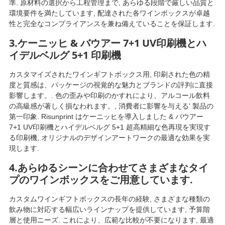
準. 原材料の選択から工程管理まで, あらゆる段階で厳しい品質と
環境要件を満たしています, 配達された各ワインボックスが卓越
性と完全なコンプライアンスを兼ね備えていることを保証します.
3.ケーニッヒ & バウアー 7+1 UV印刷機とハ
イデルベルグ 5+1 印刷機
カスタマイズされたワインギフトボックス用, 印刷された色の精
度と質感は、パッケージの視覚的な魅力とブランドの評判に直接
影響します。. 色の歪みや印刷のかすれにより、アルコール飲料
の高級感が著しく損なわれます。, 消費者に影響を与える’ 製品の
第一印象. Risunprint はケーニッヒを導入しました & バウアー
7+1 UV印刷機とハイデルベルグ 5+1 超高精細な色再現を実現す
る印刷機, オリジナルのデザインアートワークの最適な効果を実
現します.
4.あらゆるシーンに合わせてさまざまなタイ
プのワインボックスをご用意しています.
カスタムワインギフトボックスの長年の経験, さまざまな種類の
飲み物に対応する幅広いラインナップを提供しています, 予算階
層と使用ニーズ. これにより、広範な比較が不要になります, 最適