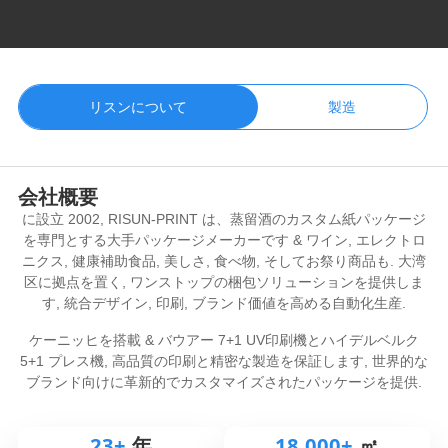
リスンについて
製造
会社概要
に設立 2002, RISUN-PRINT は、蒸留酒のカスタム紙パッケージ
を専門とする大手パッケージメーカーです & ワイン, エレクトロ
ニクス, 健康補助食品, 美しさ, 食べ物, そしてお祭り商品も. 大湾
区に拠点を置く, ワンストップの梱包ソリューションを提供しま
す, 統合デザイン, 印刷, ブランド価値を高める自動化生産.
ケーニッヒを搭載 & バウアー 7+1 UV印刷機とハイデルベルク
5+1 プレス機, 高品質の印刷と精密な製造を保証します, 世界的な
ブランド向けに革新的でカスタマイズされたパッケージを提供.
23
+
年
18,000
+
㎡