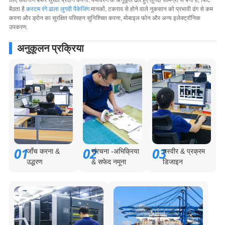
लिए सर्वांगीण बफर सुरक्षा प्रदान करना. पर्यावरण के अनुकूल ढले हुए लुगदी सामग्री से बना है, फिट
बैठता है
कस्टम रंगे ढाला लुगदी पैकेजिंग
मानकों, टकराव से होने वाले नुकसान को प्रभावी ढंग से कम
करना और ड्रोन का सुरक्षित परिवहन सुनिश्चित करना, मोबाइल फोन और अन्य इलेक्ट्रॉनिक
उपकरण.
अनुकूलन प्रक्रिया
01
02
03
जाँच करना &
संरचना -अभिक्रिया
तस्वीर & प्रक्रम
उद्धरण
& सफेद नमूना
डिजाइन