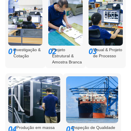
01
02
03
Investigação &
Projeto
Visual & Projeto
Cotação
Estrutural &
de Processo
Amostra Branca
04
05
Produção em massa
Inspeção de Qualidade