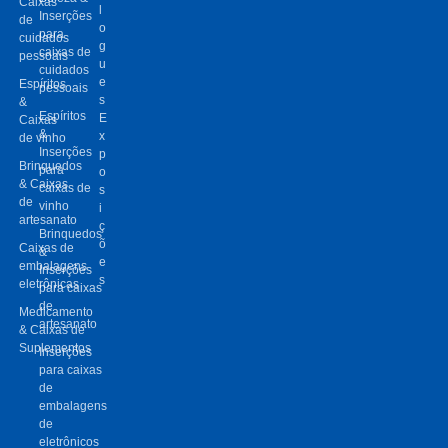
Caixas
l
Inserções
de
o
para
cuidados
g
caixas de
pessoais
u
cuidados
e
Espíritos
pessoais
s
&
Espíritos
E
Caixas
&
x
de vinho
Inserções
p
Brinquedos
para
o
& Caixas
caixas de
s
de
vinho
i
artesanato
ç
Brinquedos
õ
Caixas de
&
e
embalagens
Inserções
s
eletrônicas
para caixas
de
Medicamento
artesanato
& Caixas de
Suplementos
Inserções
para caixas
de
embalagens
de
eletrônicos