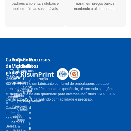
padrões ambientais globais e
garantem preços baixos,
apoiam práticas sustentáveis.
mantendo a alta qualidade.
Caixas
Polpa
Outros
Sobre
Recursos
de
Moldada
produtos
Estudos
N
de caso
o
papel
RisunPrint
Inserções
Sacos
tí
para
de
Caixas
Personalização
ci
caixas de
papel
de
RISUN-PRINT é um fabricante confiável de embalagens de papel
a
Sobre
presente
presente
personalizadas com 20+ anos de experiência, oferecendo soluções
Expositor
s
Risun
sustentáveis ​​e de alta qualidade para diversas indústrias. ISO9001 &
Comida
de
Comida
V
Certificado BSCI, garantindo confiabilidade e precisão.
Fabricação
&
papelão
&
í
Inserções
Caixas
d
Cartas
para
de
e
de
caixas de
bebidas
o
jogar
bebidas
s
Beleza &
B
Beleza &