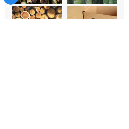
Técnicas Avançadas de Processamento
As opções incluem polpa moldada por
prensagem úmida para uma superfície lisa e
bandeja de polpa moldada por prensagem
seca para rígidas, soluções econômicas.