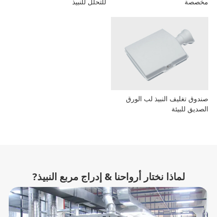
صصة
للتحلل للنبيذ
وق تغليف النبيذ لب الورق
ديق للبيئة
لماذا نختار أرواحنا & إدراج مربع النبيذ?