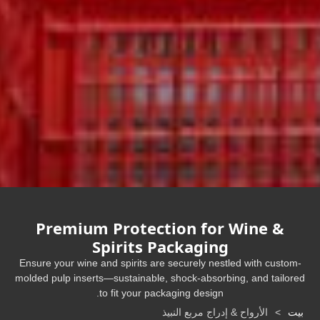
Premium Protection for Wine
&
Spirits Packaging
Ensure your wine and spirits are securely nestled with custo
molded pulp inserts—sustainable
,
shock-absorbing
,
and tailo
.
to fit your packaging design
ت
>
الأرواح & إدراج مربع النبيذ