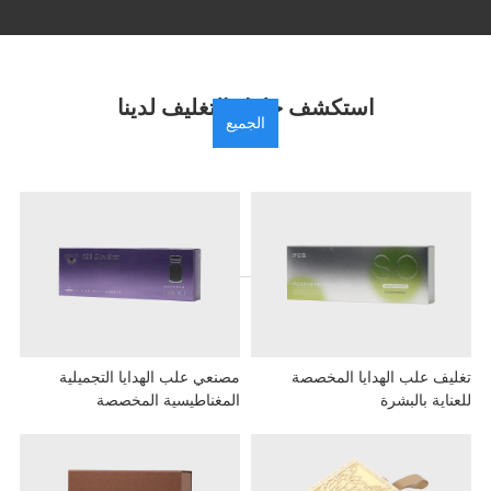
استكشف حلول التغليف لدينا
الجميع
يف علب الهدايا المخصصة
مصنعي علب الهدايا التجميلية
اية بالبشرة
المغناطيسية المخصصة