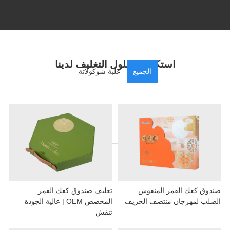
استكشف حلول التغليف لدينا
الجميع
علبة شوكولاتة
وق كعك القمر المنقوش
تغليف صندوق كعك القمر
لب لمهرجان منتصف الخريف
المخصص OEM | عالية الجودة
تنقش