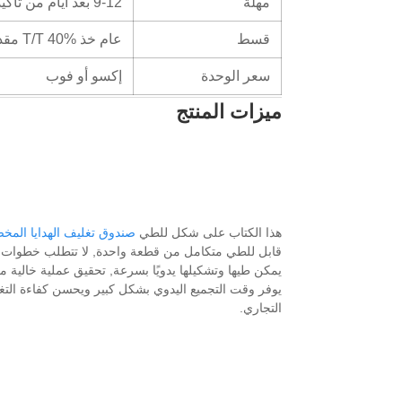
مهلة
9-12 بعد أيام من تأكيد العمل الفني النهائي والنظام
قسط
عام خذ T/T 40% مقدماً, كما يمكن مناقشة المدفوعات الأخرى
سعر الوحدة
إكسو أو فوب
ميزات المنتج
هذا الكتاب على شكل للطي
صندوق تغليف الهدايا الم
قابل للطي متكامل من قطعة واحدة, لا تتطلب خطوات ت
يمكن طيها وتشكيلها يدويًا بسرعة, تحقيق عملية خالية م
يوفر وقت التجميع اليدوي بشكل كبير ويحسن كفاءة التغ
التجاري.