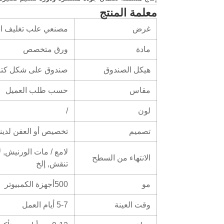
معلمة المنتج
غرض
مصنعي علب تغليف اله
مادة
ورق متخصص
هيكل الصندوق
صندوق على شكل كت
مقاس
حسب طلب العميل
لون
/
تصميم
تخصيص أو العفن لدينا
لامع / مات الورنيش, 
الانتهاء من السطح
تنقش, إلخ
مو
500أجهزة الكمبيوتر
وقت العينة
5-7 أيام العمل