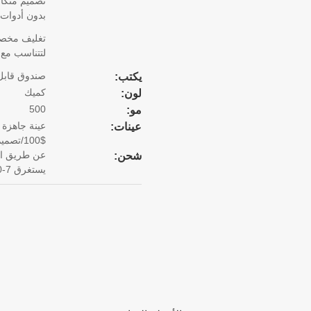
تصميم متكام
بدون أدوات
تغليف مخصص
لتتناسب مع 
صندوق قابل
يكتب:
كميك
لون:
500
مو:
عينة جاهزة 
عينات:
$100/تصميم. يستغرق 15 يوما لإنهاء العينة.
شحن:
يستغرق 7-10 أيام).