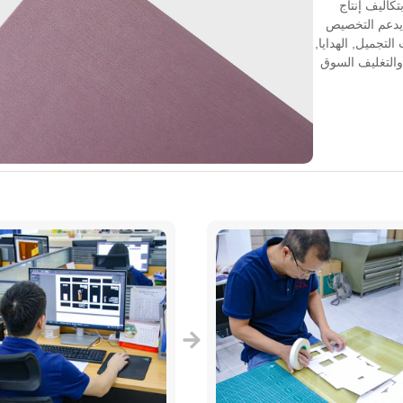
تكاليف إنتاج
يدعم التخصيص
لتجميل, الهدايا,
 والتغليف السوق