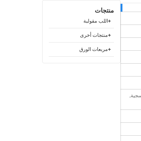
منتجات
+
اللب مقولبة
+
منتجات أخرى
+
مربعات الورق
سجية,