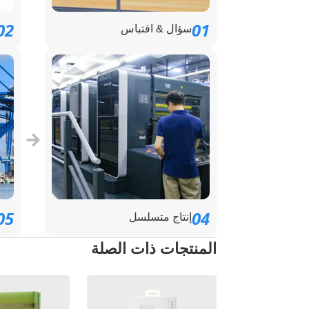
02
01
سؤال & اقتباس
05
04
إنتاج متسلسل
المنتجات ذات الصلة