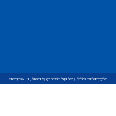
कॉपीराइट ©2026, डिजिटल सह द्वारा ग्वांगडोंग रिसुन-प्रिंट।, लिमिटेड. सर्वाधिकार सुरक्षित