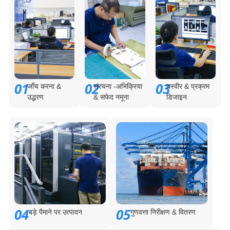
01
02
03
जाँच करना &
संरचना -अभिक्रिया
तस्वीर & प्रक्रम
उद्धरण
& सफेद नमूना
डिजाइन
04
05
बड़े पैमाने पर उत्पादन
गुणवत्ता निरीक्षण & वितरण