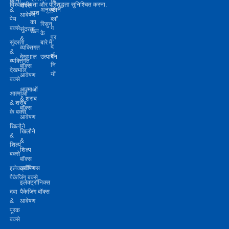
खाना
डि
विश्वसनीयता और परिशुद्धता सुनिश्चित करना.
बॉक्स
&
अनुकूलन
यो
ताश
आवेषण
पेय
ब्लॉ
का
रिसुन
बक्से
ग
सुंदरता
खेल
के
प्र
&
सुंदरता
बारे में
द
व्यक्तिगत
&
र्श
देखभाल
उत्पादन
व्यक्तिगत
नि
बॉक्स
देखभाल
यों
आवेषण
बक्से
आत्माओं
आत्माओं
& शराब
& शराब
बॉक्स
के बक्से
आवेषण
खिलौने
खिलौने
&
&
शिल्प
शिल्प
बक्से
बॉक्स
इलेक्ट्रॉनिक्स
आवेषण
पैकेजिंग बक्से
इलेक्ट्रॉनिक्स
दवा
पैकेजिंग बॉक्स
&
आवेषण
पूरक
बक्से