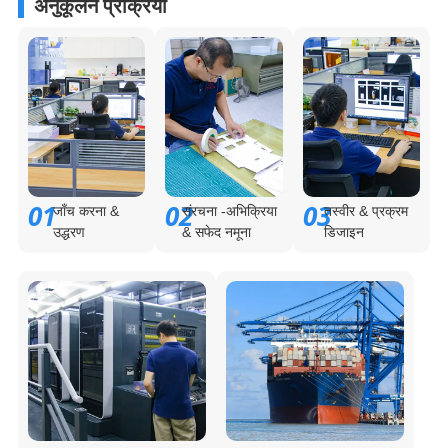
अनुकूलन प्रक्रिया
01
02
03
जाँच करना &
संरचना -अभिक्रिया
तस्वीर & प्रक्रम
उद्धरण
& सफेद नमूना
डिजाइन