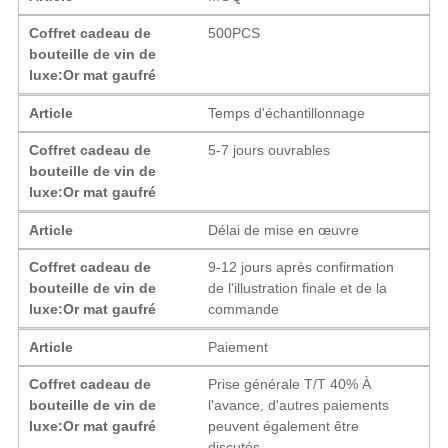
Coffret cadeau de
500PCS
bouteille de vin de
luxe:Or mat gaufré
Article
Temps d'échantillonnage
Coffret cadeau de
5-7 jours ouvrables
bouteille de vin de
luxe:Or mat gaufré
Article
Délai de mise en œuvre
Coffret cadeau de
9-12 jours après confirmation
bouteille de vin de
de l'illustration finale et de la
luxe:Or mat gaufré
commande
Article
Paiement
Coffret cadeau de
Prise générale T/T 40% À
bouteille de vin de
l'avance, d'autres paiements
luxe:Or mat gaufré
peuvent également être
discutés