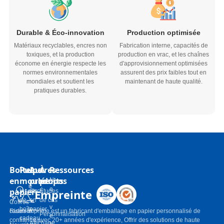
Durable & Éco-innovation
Production optimisée
Matériaux recyclables, encres non
Fabrication interne, capacités de
toxiques, et la production
production en vrac, et les chaînes
économe en énergie respecte les
d'approvisionnement optimisées
normes environnementales
assurent des prix faibles tout en
mondiales et soutient les
maintenant de haute qualité.
pratiques durables.
Boîtes
Pulpe
Autres
À
Ressources
en
moulée
produits
propos
N
o
papier
Empreinte
Inserts
Sacs
Études
u
de
en
de cas
Coffres-
v
boîte-
papier
cadeaux
Risun-imprime est un fabricant d'emballage en papier personnalisé de
Personnalisation
e
cadeau
confiance avec 20+ années d'expérience, Offrir des solutions de haute
Affichage