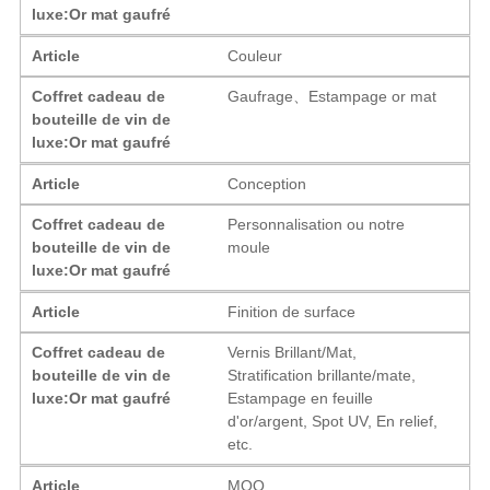
luxe:Or mat gaufré
Article
Couleur
Coffret cadeau de
Gaufrage、Estampage or mat
bouteille de vin de
luxe:Or mat gaufré
Article
Conception
Coffret cadeau de
Personnalisation ou notre
bouteille de vin de
moule
luxe:Or mat gaufré
Article
Finition de surface
Coffret cadeau de
Vernis Brillant/Mat,
bouteille de vin de
Stratification brillante/mate,
luxe:Or mat gaufré
Estampage en feuille
d'or/argent, Spot UV, En relief,
etc.
Article
MOQ