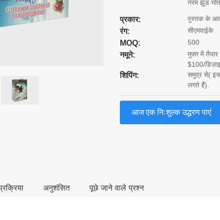
नरम झुंड भीतर
पुस्तक के आ
प्रकार:
सीएमवाईके
रंग:
500
MOQ:
मुफ़्त में तै
नमूने:
$100/डिज़ाइन
समुद्र से( इ
शिपिंग:
लगते हैं).
आज एक निःशुल्क उद्धरण पाएं
्रक्रिया
अनुशंसित
पूछे जाने वाले प्रश्न