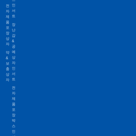
인
전
서
자
트
제
품
장
포
난
장
감
상
&
자
공
예
약
상
&
자
보
인
충
서
상
트
자
전
자
제
품
포
장
박
스
인