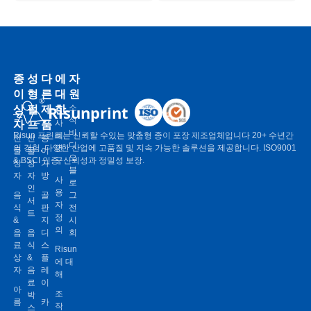
종
성
다
에
자
이
형
른
대
원
상
펄
제
한
Risunprint
소
식
자
프
품
사
비
Risun 프린트는 신뢰할 수있는 맞춤형 종이 포장 제조업체입니다 20+ 수년간
례
선
선
종
디
의 경험, 다양한 산업에 고품질 및 지속 가능한 솔루션을 제공합니다. ISO9001
연
물
물
이
오
& BSCI 인증, 신뢰성과 정밀성 보장.
구
상
상
가
블
자
자
방
사
로
인
용
음
골
그
서
자
식
판
전
트
정
&
지
시
의
음
음
디
회
료
식
스
Risun
상
&
플
에 대
자
음
레
해
료
이
아
조
박
름
카
작
스