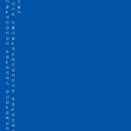
다
드
인
움
놀
서
&
이
트
개
인
아
관
름
리
다
상
움
자
&
개
주
인
정
관
&
리
와
상
인
자
박
인
스
서
트
장
난
주
감
정
&
&
공
와
예
인
상
박
자
스