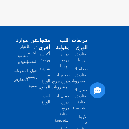
مربعات
اللب
منتجات
عن
موارد
الورق
مقولبة
أخرى
دراسات
أخبار
الحالة
صناديق
إدراج
أكياس
مقاطع
الهدايا
مربع
ورقية
التخصيص
الفيديو
الهدايا
طعام &
شاشة
حول
المدونات
صناديق
طعام &
من
ريسون
المعارض
المشروبات
إدراج مربع
الورق
تصنيع
المشروبات
المقوى
جمال &
صناديق
جمال &
لعب
العناية
إدراج
الورق
الشخصية
مربع
العناية
الأرواح
الشخصية
&