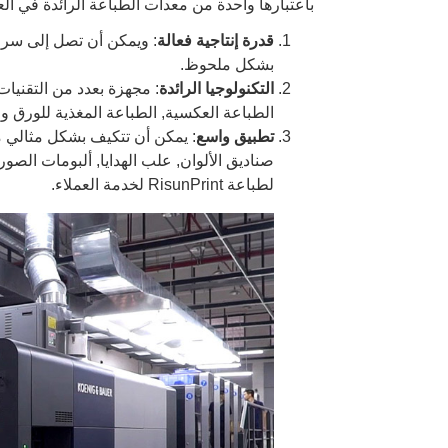
باعتبارها واحدة من معدات الطباعة الرائدة في العالم, KBA 7+1 تتميز آلة الطباعة UV بثلاث مزاي
قدرة إنتاجية فعالة
بشكل ملحوظ.
التكنولوجيا الرائدة
الطباعة العكسية, الطباعة المغذية للورق و
تطبيق واسع
: يمكن أن تتكيف بشكل مثالي م
صناديق الألوان, علب الهدايا, ألبومات الصور
لطباعة RisunPrint لخدمة العملاء.