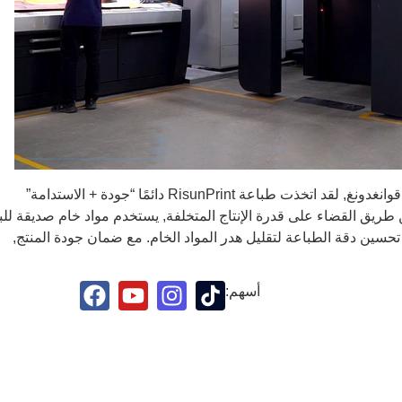
الاعتماد على التراكم العميق لصناعة الطباعة في قوانغدونغ, لقد اتخذت طباعة RisunPrint دائمًا “جودة + الاستدامة”
 طريق القضاء على قدرة الإنتاج المتخلفة, يستخدم مواد خام صديقة للبي
تحسين دقة الطباعة لتقليل هدر المواد الخام. مع ضمان جودة المنتج,
أسهم: