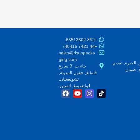
+852 63513602
+44 7421 740416
sales@risunpacka
ging.com
لتغليف الورق مع 20+ سنوات من الخبرة, تقديم
بناء ب, 3 شارع
ختلف الصناعات. ISO9001 & BSCI معتمد, ضمان
فامانغ, حقول المدينة,
تشونغشان,
قوانغدونغ, الصين.