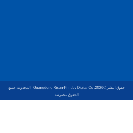
ال
ص
ي
ن
.
حقوق النشر ©2026, Guangdong Risun-Print by Digital Co., المحدودة. جميع
الحقوق محفوظة