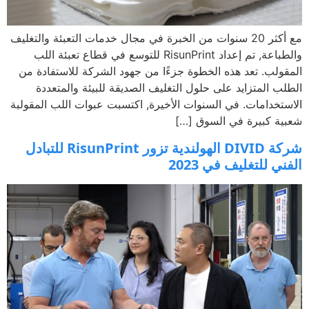
مع أكثر 20 سنوات من الخبرة في مجال خدمات التعبئة والتغليف
والطباعة, تم إعداد RisunPrint للتوسع في قطاع تعبئة اللب
ولب. تعد هذه الخطوة جزءًا من جهود الشركة للاستفادة من
ب المتزايد على حلول التغليف الصديقة للبيئة والمتعددة
تخدامات. في السنوات الأخيرة, اكتسبت عبوات اللب المقولبة
ة كبيرة في السوق […]
شركة DIVID الهولندية تزور RisunPrint للتبادل
ي للتغليف في 2023