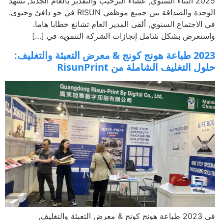
2025 الثناء السنوي, عشاء الترحيب والتقدير بالعام الجديد, نشهد
الوحدة والصداقة بين جميع موظفي RISUN في جو دافئ وحيوي.
لاجتماع السنوي, ألقى المدير العام تشانغ خطابا هاما.
عرض بشكل شامل إنجازات الشركة التنموية في […]
2023 طباعة هونج كونج & معرض التعبئة والتغليف:
 التغليف الشاملة من RisunPrint
في 2023 طباعة هونج كونج & معرض التعبئة والتغليف,