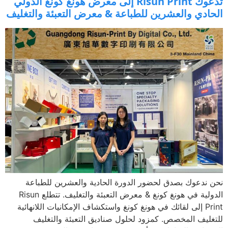
تدعوك Risun Print إلى معرض هونغ كونغ الدولي
ادي والعشرين للطباعة & معرض التعبئة والتغليف
ندعوك بصدق لحضور الدورة الحادية والعشرين للطباعة
الدولية في هونغ كونغ & معرض التعبئة والتغليف. تتطلع Risun
Print إلى لقائك في هونغ كونغ واستكشاف الإمكانيات اللانهائية
ليف المخصص. كمزود لحلول صناديق التعبئة والتغليف