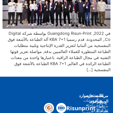
في 2022, Guangdong Risun-Print بواسطة شركة Digital
Co., المحدودة. قدم رسميا KBA 7+1 آلة الطباعة بالأشعة فوق
فسجية من ألمانيا لتعزيز القدرة الإنتاجية وتلبية متطلبات
اعة المتطورة للعملاء العالميين بدقة, مواصلة تعزيز قوتها
نية في مجال الطباعة الراقية. باعتبارها واحدة من معدات
الطباعة الرائدة في العالم, KBA 7+1 الطباعة بالأشعة فوق
فسجية […]
بعات
اللب
عن
منتجات
موارد
+
8
رق
مقولبة
أخرى
أ
دراسات
5
خ
الحالة
Risunprint
ديق
إدراج
أكياس
2
ب
ايا
مربع
ورقية
التخصيص