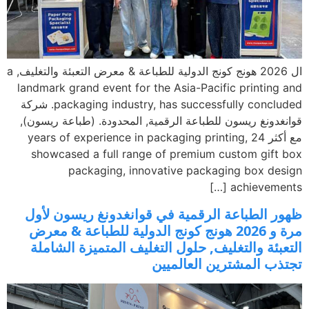
a
landmark grand event for the Asia-Pacific printing
has successfully concl
,
packaging industry
. شركة
غدونغ ريسون للطباعة الرقمية, المحدودة. (طباعة ريسون),
ثر 24
,
years of experience in packaging printing
showcased a full range of premium custom gift
packaging
,
innovative packaging box de
[…]
achieveme
ر الطباعة الرقمية في قوانغدونغ ريسون لأول
مرة و 2026 هونج كونج الدولية للطباعة & معرض
عبئة والتغليف, حلول التغليف المتميزة الشاملة
ذب المشترين العالميين