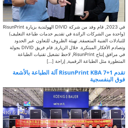
في 2023, قام وفد من شركة DIVID الهولندية بزيارة RisunPrint
دة من الشركات الرائدة في تقديم خدمات طباعة التغليف)
ادلات الفنية المتعمقة, تهيئة الظروف للتعاون عبر الحدود
وتصادم الأفكار المبتكرة. خلال الزيارة, قام فريق DIVID بجولة
في مرافق إنتاج RisunPrint, لاحظ تشغيل تقنيات الطباعة
طورة مثل الطباعة الرقمية, إزاحة […]
تقدم RisunPrint KBA 7+1 آلة الطباعة بالأشعة
 البنفسجية