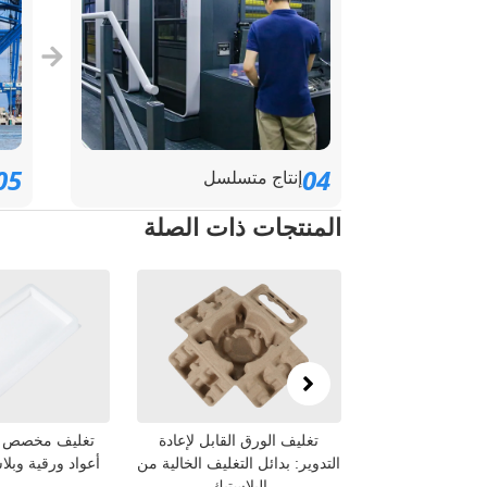
05
04
إنتاج متسلسل
المنتجات ذات الصلة
تغليف الورقية
تغليف الورق القابل لإعادة
تغليف مخصص صديق 
دوير للمنتجات
التدوير: بدائل التغليف الخالية من
أعواد ورقية وبلاستيك
ية
البلاستيك