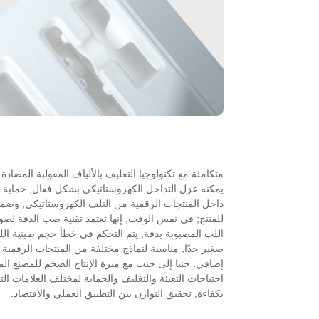
متكاملة مع تكنولوجيا التغليف بالألياف المقولبة المضادة 
يمكنه عزل التداخل الكهروستاتيكي بشكل فعال, حماية ا
داخل المنتجات الرقمية من التلف الكهروستاتيكي, وضما
للمنتج; في نفس الوقت, إنها تعتمد تقنية صب الدقة لصوا
اللب المصبوبة بدقة, يتم التحكم في خطأ حجم صينية ا
صغير جدًا, مناسبة لنماذج مختلفة من المنتجات الرقمية 
إضافي. جنبا إلى جنب مع ميزة الإنتاج الضخم للمصنع المص
احتياجات التعبئة والتغليف والحماية لمختلف العلامات الت
بكفاءة, تحقيق التوازن بين التطبيق العملي والاقتصاد.