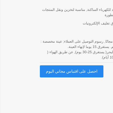
للكهرباء الساكنة, مناسبة لتخزين ونقل المنتجات
تطورة
 تغليف الإلكترونيات
مجانًا, رسوم التوصيل على العملاء; عينة مخصصة :
عن طريق البحر( يستغرق 25-30 يوم), عن طريق الهواء (
احصل على اقتباس مجاني اليوم