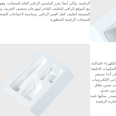
الرقمية, ولكن أيضًا يعزز الملمس الراقي العام للمنتجات, وهو 
مع الموقع الراقي للتغليف الفاخر لمهرجان منتصف الخريف و
المصنعة لتغليف كعك القمر الراقي, ومناسبة لاحتياجات التعبئة
للمنتجات الرقمية المتطورة.
للكهرباء الساكنة,
لمكونات الدقيقة
ن أداء مستقر
ني الإلكترونيات
للب ضمن نطاق
دون تعديل
در, يمكنها تلبية
جارية الرقمية