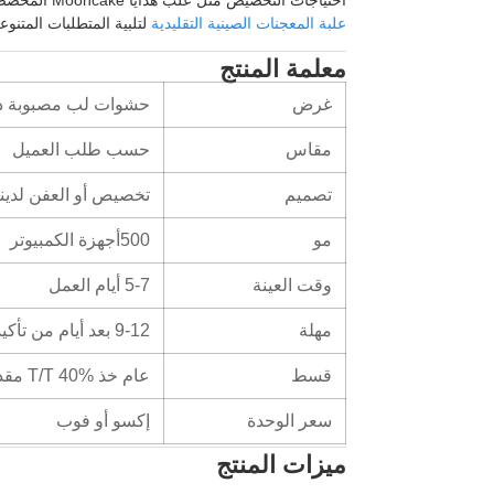
علبة المعجنات الصينية التقليدية
لتلبية المتطلبات المتنوع
معلمة المنتج
غرض
حشوات لب مصبوبة ذا
مقاس
حسب طلب العميل
تصميم
تخصيص أو العفن لدينا
مو
500أجهزة الكمبيوتر
وقت العينة
5-7 أيام العمل
مهلة
9-12 بعد أيام من تأكيد العمل الفني النهائي والنظام
قسط
عام خذ T/T 40% مقدماً, كما يمكن مناقشة المدفوعات الأخرى
سعر الوحدة
إكسو أو فوب
ميزات المنتج