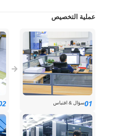
عملية التخصيص
02
01
سؤال & اقتباس