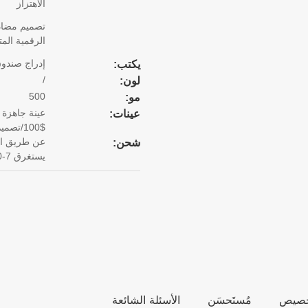
الاهتزاز
تصميم مضاد 
الرقمية الم
إدراج صندوق
يكتب:
/
لون:
500
مو:
عينة جاهزة 
عينات:
$100/تصميم. يستغرق 15 يوما لإنهاء العينة.
شحن:
يستغرق 7-10 أيام).
تخصيص
مُستَحسَن
الأسئلة الشائعة