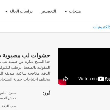
منتجات
التخصيص
دراسات الحالة
كترونيات
حشوات لب مصبوبة ذا
هذا المنتج عبارة عن صينية لب م
المقولبة بالضغط الرطب لتكنول
الدقة, مكافحة ساكنة, صديقة للب
مختلف احتياجات حماية المنتجات
سطح أملس ب
أبرز:
خدش الجس
صب الدقة, 