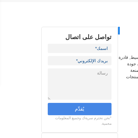
تواصل على اتصال
سيط, قادرة
 جودة
نعة
منتجات
يُقدِّم
*نحن نحترم سريةك وجميع المعلومات
محمية.