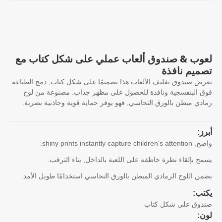
وب & صندوق ألعاب عملي على شكل كتاب مع
ميم نافذة
ض صندوق تغليف الألعاب هذا تصميمًا على شكل كتاب, دمج الطباعة
 البنفسجية ونافذة للحصول على مظهر جذاب. مصنوعة من لوح
دي مبطن بالورق النحاسي, فهو يوفر حماية قوية وجاذبية بصرية.
ز:
ضح,
shiny prints instantly capture children's attention
.
ح بإلقاء نظرة خاطفة على اللعبة بالداخل, بناء الترقب.
ن اللوح الرمادي المبطن بالورق النحاسي استخدامًا طويل الأمد.
تب:
دوق على شكل كتاب
ن: