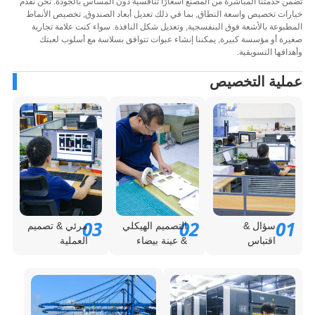
 خدمتنا المباشرة من المصنع أسعارًا تنافسية دون المساس بالجودة. نحن نقدم
ات تخصيص واسعة النطاق, بما في ذلك تعديل أبعاد الصندوق, تخصيص الأنماط
بوعة بالأشعة فوق البنفسجية, وتعديل شكل النافذة. سواء كنت علامة تجارية
ة أو مؤسسة كبيرة, يمكننا إنشاء عبوات تتوافق بسلاسة مع أسلوب لعبتك
افها التسويقية.
لية التخصيص
03
02
0
سؤال &
التصميم الهيكلي
مرئي & تصميم
اقتباس
& عينة بيضاء
العملية