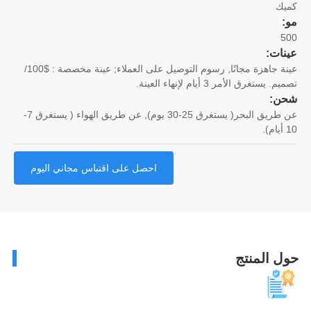
يك
5
نات:
عينة جاهزة مجانًا, رسوم التوصيل على العملاء; عينة مخصصة : $100/
. يستغرق الأمر 3 أيام لإنهاء العينة.
ن:
عن طريق البحر( يستغرق 25-30 يوم), عن طريق الهواء ( يستغرق 7-
احصل على اقتباس مجاني اليوم
ل المنتج