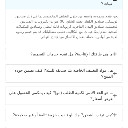
عينات?
حن نقدم مجموعة واسعة من حلول التغليف المخصصة, بما في ذلك صناديق
الويسكي, صناديق الكعك, تعبئة الشاي, 3C عبوات إلكترونيات, الصناديق
لتجميلية, صناديق الهدايا الفاخرة, كرتونات قابلة للطي, وصناديق المكملات
لصحية. نقدم أيضًا عينات, مع التكاليف حسب متطلباتك. قد يتم خصم رسوم
لعينة من أوامر بالجملة, ضمان الاتساق مع الإنتاج النهائي.
ما هي طاقتك الإنتاجية? هل تقدم خدمات التصميم?
هل مواد التغليف الخاصة بك صديقة للبيئة? كيف تضمن جودة
المنتج?
ما هو الحد الأدنى لكمية الطلب (مو)? كيف يمكنني الحصول على
عرض أسعار?
كيف ترتب الشحن? ماذا لو تلقيت حزمة تالفة أو غير صحيحة?