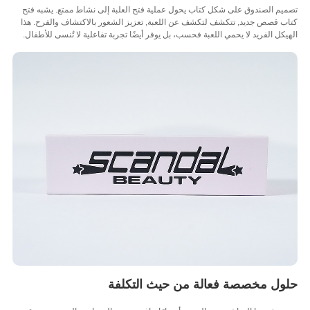
م الصندوق على شكل كتاب يحول عملية فتح العلبة إلى نشاط ممتع. يشبه فتح
 قصص جديد, تتكشف لتكشف عن اللعبة, تعزيز الشعور بالاكتشاف والفرح. هذا
كل الفريد لا يحمي اللعبة فحسب، بل يوفر أيضًا تجربة تفاعلية لا تُنسى للأطفال.
ول مخصصة فعالة من حيث التكلفة