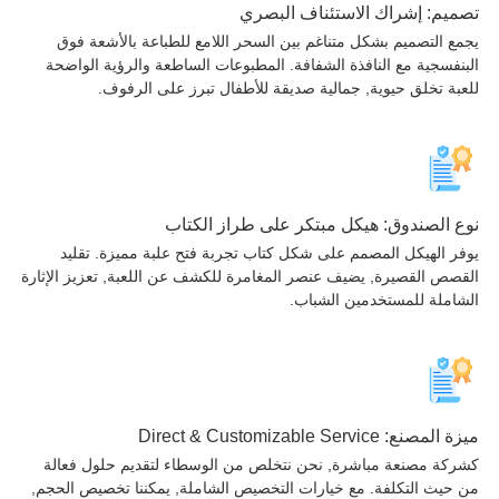
يم: إشراك الاستئناف البصري
ع التصميم بشكل متناغم بين السحر اللامع للطباعة بالأشعة فوق
نفسجية مع النافذة الشفافة. المطبوعات الساطعة والرؤية الواضحة
بة تخلق حيوية, جمالية صديقة للأطفال تبرز على الرفوف.
 الصندوق: هيكل مبتكر على طراز الكتاب
ر الهيكل المصمم على شكل كتاب تجربة فتح علبة مميزة. تقليد
صص القصيرة, يضيف عنصر المغامرة للكشف عن اللعبة, تعزيز الإثارة
املة للمستخدمين الشباب.
ة المصنع:
Direct & Customizable Service
كة مصنعة مباشرة, نحن نتخلص من الوسطاء لتقديم حلول فعالة
حيث التكلفة. مع خيارات التخصيص الشاملة, يمكننا تخصيص الحجم,