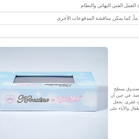
الصندوق بسطح
لعبة, في حين أن
د فقري, يجعل
فال والآباء على