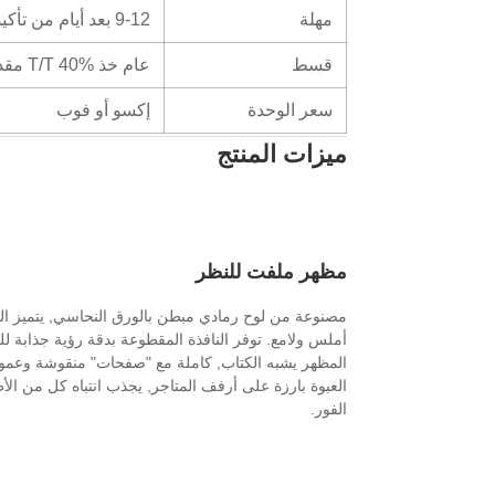
مهلة
9-12 بعد أيام من تأكيد العمل الفني النهائي والنظام
قسط
عام خذ T/T 40% مقدماً, كما يمكن مناقشة المدفوعات الأخرى
سعر الوحدة
إكسو أو فوب
ميزات المنتج
مظهر ملفت للنظر
مصنوعة من لوح رمادي مبطن بالورق النحاسي, يتميز 
أملس ولامع. توفر النافذة المقطوعة بدقة رؤية جذابة ل
المظهر يشبه الكتاب, كاملة مع "صفحات" منقوشة وعمو
العبوة بارزة على أرفف المتاجر, يجذب انتباه كل من الأط
الفور.