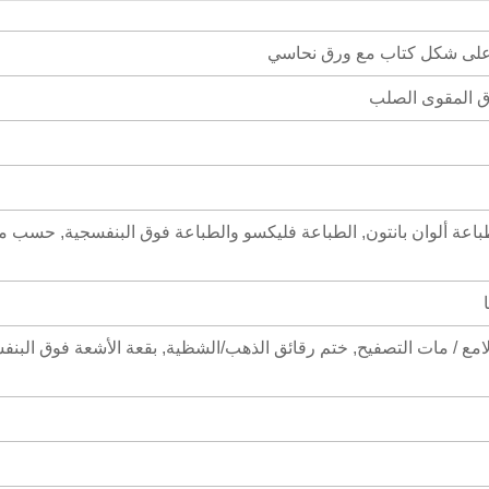
على شكل كتاب مع ورق نحاسي
رق المقوى الصلب
عة ليثو CMYK, طباعة ألوان بانتون, الطباعة فليكسو والطباعة فوق البنفسجية, حسب
لامع / مات التصفيح, ختم رقائق الذهب/الشظية, بقعة الأشعة فوق البنف