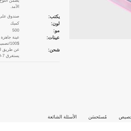
يضمن اللوح 
الأمد.
صندوق على
يكتب:
كميك
لون:
500
مو:
عينة جاهزة 
عينات:
$100/تصميم. يستغرق الأمر 3 أيام لإنهاء العينة.
شحن:
يستغرق 7-10 أيام).
تخصيص
مُستَحسَن
الأسئلة الشائعة