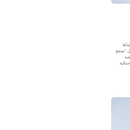
شاط
ل "تصفح
عبة
جمالية