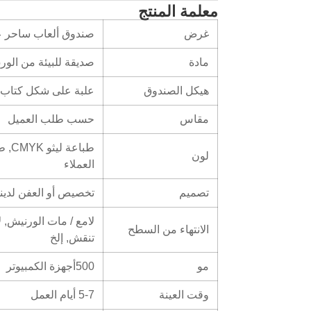
معلمة المنتج
غرض
صندوق ألعاب ساحر 
مادة
صديقة للبيئة من الو
هيكل الصندوق
علبة على شكل كتاب
مقاس
حسب طلب العميل
طبا
لون
العملاء
تصميم
تخصيص أو العفن لدينا
لامع / مات الورنيش, 
الانتهاء من السطح
تنقش, إلخ
مو
500أجهزة الكمبيوتر
وقت العينة
5-7 أيام العمل