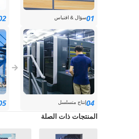
02
01
سؤال & اقتباس
05
04
إنتاج متسلسل
المنتجات ذات الصلة