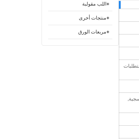
+
اللب مقولبة
+
منتجات أخرى
+
مربعات الورق
 متطلبات
سجية,