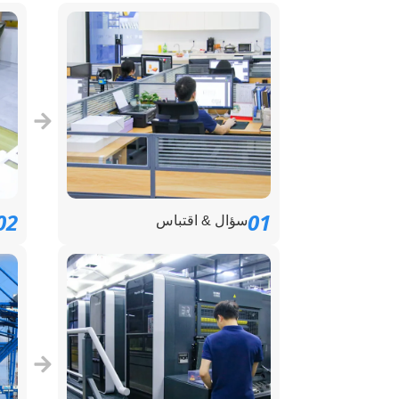
02
01
سؤال & اقتباس