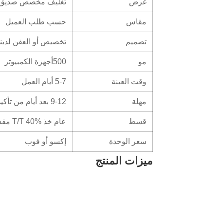
غرض
تغليف مخصص صديق للبي
مقاس
حسب طلب العميل
تصميم
تخصيص أو العفن لدينا
مو
500أجهزة الكمبيوتر
وقت العينة
5-7 أيام العمل
مهلة
9-12 بعد أيام من تأكيد العمل الفني النهائي والنظام
قسط
عام خذ T/T 40% مقدماً, كما يمكن مناقشة المدفوعات الأخرى
سعر الوحدة
إكسو أو فوب
ميزات المنتج