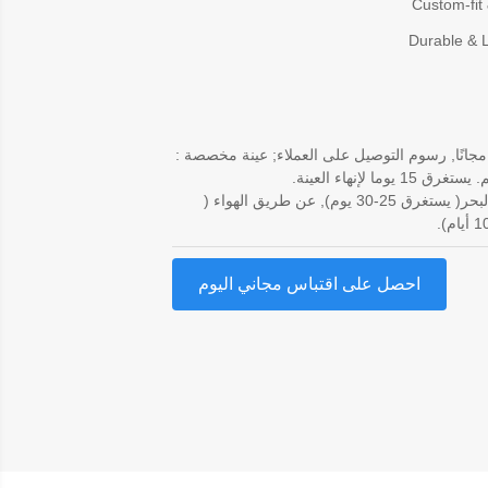
Custom-fit 
Durable & L
مجانًا, رسوم التوصيل على العملاء; عينة مخصصة :
عن طريق البحر( يستغرق 25-30 يوم), عن طريق الهواء (
احصل على اقتباس مجاني اليوم