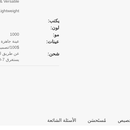
& Versatile
ightweight
يكتب:
لون:
1000
مو:
عينة جاهزة 
عينات:
$100/تصميم. يستغرق 15 يوما لإنهاء العينة.
شحن:
يستغرق 7-10 أيام).
تخصيص
مُستَحسَن
الأسئلة الشائعة