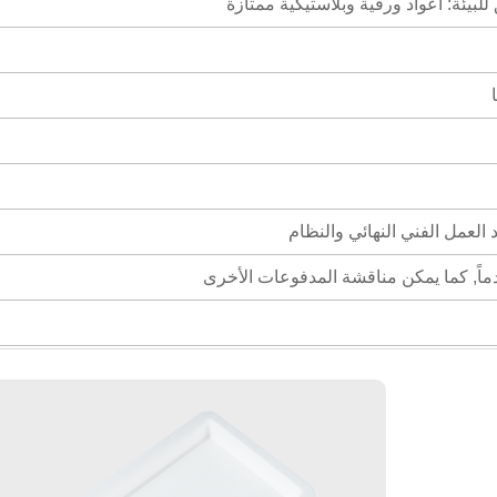
ئة: أعواد ورقية وبلاستيكية ممتازة