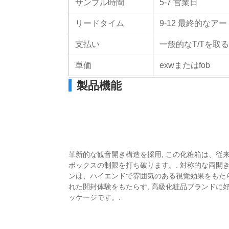
サンプル時間
5-7 営業日
リードタイム
9-12 最終的な
支払い
一般的なT/Tを取
単価
exwまたはfob
製品機能
革新的な観音開き構造を採用, この化粧箱は、従
ボックスの制限を打ち破ります。. 対称的な両開
ンは、ハイエンドで雰囲気のある視覚効果をもたら
れた開封体験をもたらす, 高級化粧品ブランドに
ッケージです。.