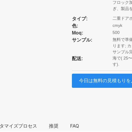
フロック加
ぎ、製品
二重ドア
タイプ:
cmyk
色:
500
Moq:
無料で準
サンプル:
ります; 
サンプル完
海で( 25
配送:
す).
今日は無料の見積もりを
タマイズプロセス
推奨
FAQ