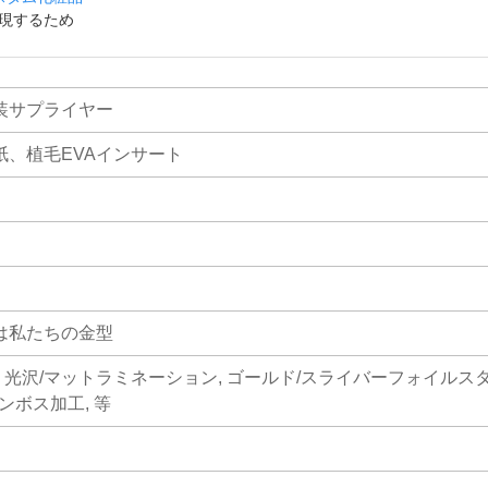
現するため
装サプライヤー
紙、植毛EVAインサート
は私たちの金型
, 光沢/マットラミネーション, ゴールド/スライバーフォイルス
エンボス加工, 等