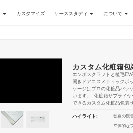
品
カスタマイズ
ケーススタディ
について
カスタム化粧箱包
エンボスクラフトと植毛EV
開きドアコスメティックボック
ケージはプロの化粧品パッ
います。, 化粧箱サプライ
できるカスタム化粧品包装サ
独自の観
ハイライト:
立体的な