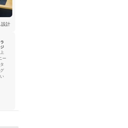
ス設計
ーラ
ージ
上
ニー
タ
グ
い