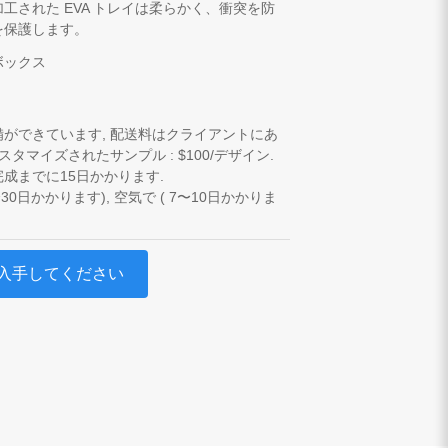
工された EVA トレイは柔らかく、衝突を防
を保護します。
ボックス
備ができています, 配送料はクライアントにあ
カスタマイズされたサンプル : $100/デザイン.
成までに15日かかります.
〜30日かかります), 空気で ( 7〜10日かかりま
入手してください