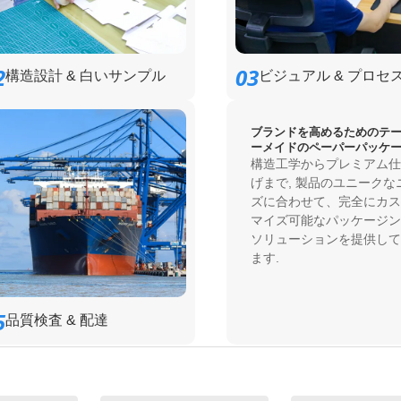
2
03
構造設計 & 白いサンプル
ビジュアル & プロセ
ブランドを高めるためのテ
ーメイドのペーパーパッケ
構造工学からプレミアム仕
げまで, 製品のユニークな
ズに合わせて、完全にカス
マイズ可能なパッケージン
ソリューションを提供して
ます.
5
品質検査 & 配達