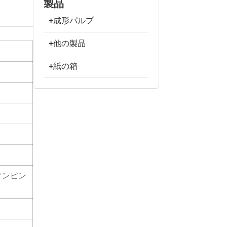
製品
+
成形パルプ
+
他の製品
+
紙の箱
タンピン