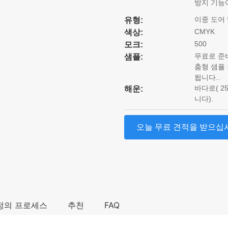
방지 기능
이중 도어
유형:
CMYK
색상:
500
모크:
무료로 준
샘플:
춤형 샘플 
됩니다..
바다로( 25
해운:
니다).
오늘 무료 견적을 받으십
정의 프로세스
추천
FAQ