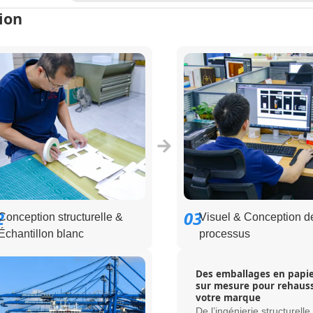
ion
2
03
Conception structurelle &
Visuel & Conception d
Échantillon blanc
processus
Des emballages en papi
sur mesure pour rehaus
votre marque
De l’ingénierie structurelle