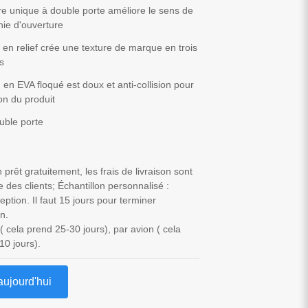
re unique à double porte améliore le sens de
nie d'ouverture
t en relief crée une texture de marque en trois
s
 en EVA floqué est doux et anti-collision pour
ion du produit
uble porte
n prêt gratuitement, les frais de livraison sont
e des clients; Échantillon personnalisé :
ption. Il faut 15 jours pour terminer
on.
( cela prend 25-30 jours), par avion ( cela
10 jours).
aujourd'hui