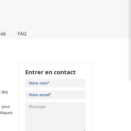
dé
FAQ
Entrer en contact
 les
r pour
étiques