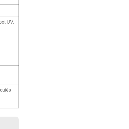
Spot UV,
scutés