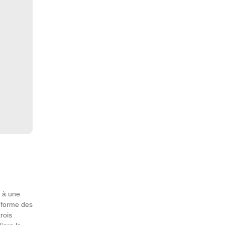
é à une
e forme des
rois