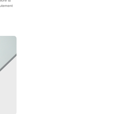
iore la
autement