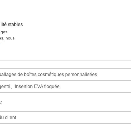
lité stables
ages
es, nous
r
allages de boîtes cosmétiques personnalisées
genté、Insertion EVA floquée
e
 client