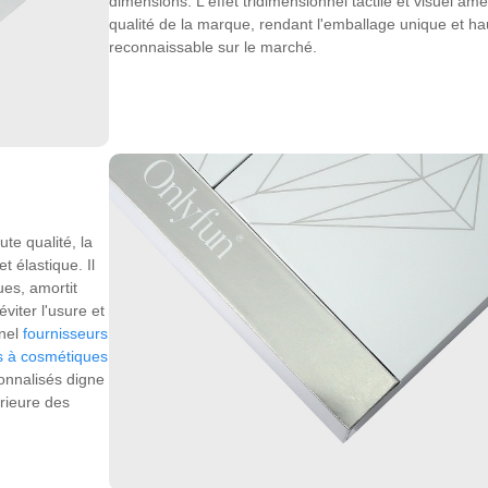
dimensions. L'effet tridimensionnel tactile et visuel amél
qualité de la marque, rendant l'emballage unique et h
reconnaissable sur le marché.
te qualité, la
t élastique. Il
ues, amortit
éviter l'usure et
nnel
fournisseurs
es à cosmétiques
onnalisés digne
rieure des