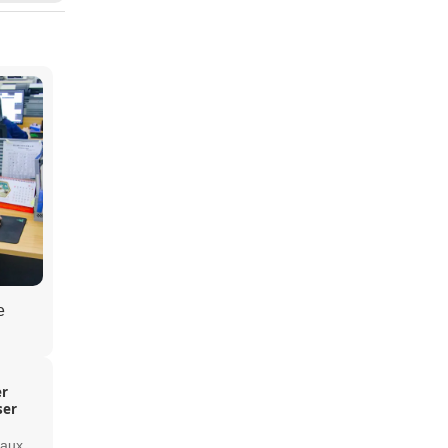
e
er
ser
 aux