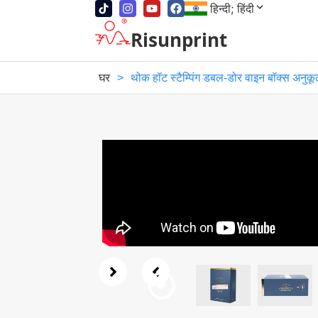
हिन्दी; हिंदी
Risunprint
घर
>
थोक हॉट स्टैम्पिंग डबल-डोर वाइन बॉक्स अनुक