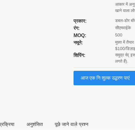
आकार में अनु
खाने वाला लो
डबल-डोर बॉ
प्रकार:
सीएमवाईके
रंग:
500
MOQ:
मुफ़्त में तै
नमूने:
$100/डिज़ाइन.
समुद्र से( इ
शिपिंग:
लगते हैं).
आज एक निःशुल्क उद्धरण पाएं
्रक्रिया
अनुशंसित
पूछे जाने वाले प्रश्न