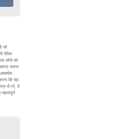
है जो
 भी फीका
े वह लोगो को
 समग्र भावना
र आकर्षक
 करना कि यह
त्र से परे, वे
महत्वपूर्ण