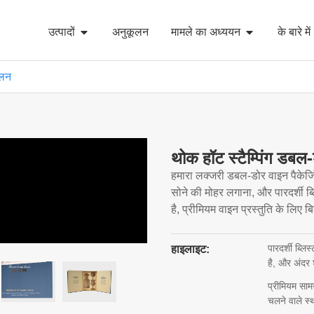
उत्पादों
अनुकूलन
मामले का अध्ययन
के बारे में
ूलन
थोक हॉट स्टैम्पिंग डबल
हमारा लक्जरी डबल-डोर वाइन पैकेजिंग
सोने की मोहर लगाना, और पारदर्शी ब्ल
है, प्रीमियम वाइन प्रस्तुति के लिए ब
पारदर्शी ब्लि
हाइलाइट:
है, और अंदर
प्रीमियम सा
चलने वाले स्थ