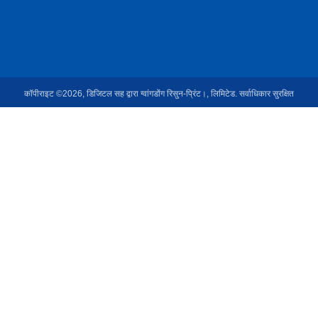
कॉपीराइट ©2026, डिजिटल सह द्वारा ग्वांगडोंग रिसुन-प्रिंट।, लिमिटेड. सर्वाधिकार सुरक्षित