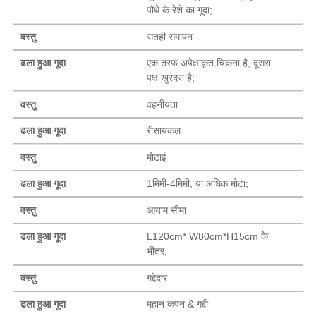
पौधे के रेशे का गूदा;
वस्तु
सतही समापन
ढला हुआ गूदा
एक तरफ अपेक्षाकृत चिकना है, दूसरा
पक्ष खुरदरा है;
वस्तु
वहनीयता
ढला हुआ गूदा
रीसायकल
वस्तु
मोटाई
ढला हुआ गूदा
1मिमी-4मिमी, या अधिक मोटा;
वस्तु
आयाम सीमा
ढला हुआ गूदा
L120cm* W80cm*H15cm के
भीतर;
वस्तु
गद्देदार
ढला हुआ गूदा
महान कंपन & गद्दी