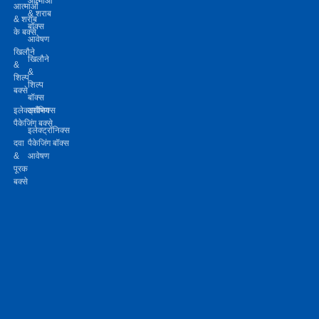
आत्माओं
आत्माओं
& शराब
& शराब
बॉक्स
के बक्से
आवेषण
खिलौने
खिलौने
&
&
शिल्प
शिल्प
बक्से
बॉक्स
इलेक्ट्रॉनिक्स
आवेषण
पैकेजिंग बक्से
इलेक्ट्रॉनिक्स
दवा
पैकेजिंग बॉक्स
&
आवेषण
पूरक
बक्से