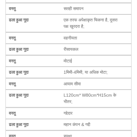
वस्तु
सतही समापन
ढला हुआ गूदा
एक तरफ अपेक्षाकृत चिकना है, दूसरा
पक्ष खुरदरा है;
वस्तु
वहनीयता
ढला हुआ गूदा
रीसायकल
वस्तु
मोटाई
ढला हुआ गूदा
1मिमी-4मिमी, या अधिक मोटा;
वस्तु
आयाम सीमा
ढला हुआ गूदा
L120cm* W80cm*H15cm के
भीतर;
वस्तु
गद्देदार
ढला हुआ गूदा
महान कंपन & गद्दी
वस्तु
सुरक्षा