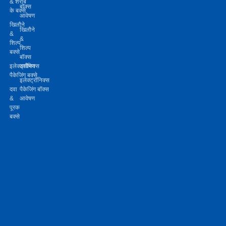
& शराब
बॉक्स
के बक्से
आवेषण
खिलौने
खिलौने
&
&
शिल्प
शिल्प
बक्से
बॉक्स
इलेक्ट्रॉनिक्स
आवेषण
पैकेजिंग बक्से
इलेक्ट्रॉनिक्स
दवा
पैकेजिंग बॉक्स
&
आवेषण
पूरक
बक्से