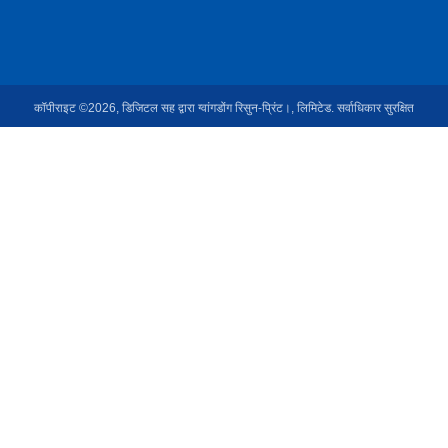
कॉपीराइट ©2026, डिजिटल सह द्वारा ग्वांगडोंग रिसुन-प्रिंट।, लिमिटेड. सर्वाधिकार सुरक्षित