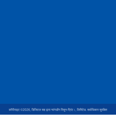
कॉपीराइट ©2026, डिजिटल सह द्वारा ग्वांगडोंग रिसुन-प्रिंट।, लिमिटेड. सर्वाधिकार सुरक्षित