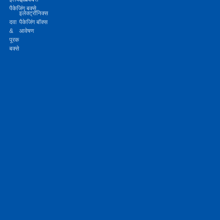
पैकेजिंग बक्से
इलेक्ट्रॉनिक्स
दवा
पैकेजिंग बॉक्स
&
आवेषण
पूरक
बक्से