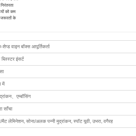
 निरंतरता
़ियों को कम
 जरूरतों के
क-शेप्ड वाइन बॉक्स आपूर्तिकर्ता
ब्लिस्टर इंसर्ट
सा
में
ुद्रांकन、एम्बॉसिंग
ा साँचा
सी/मैट लेमिनेशन, सोना/अलक पन्नी मुद्रांकन, स्पॉट यूवी, उभरा, वगैरह