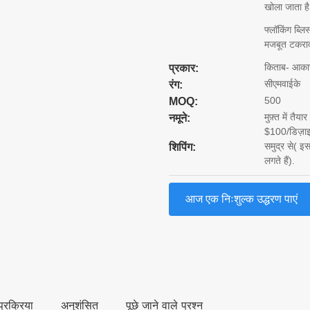
खोला जाता है 
फ्लॉकिंग ब्लि
मजबूत टकराव 
किताब- आकार
प्रकार:
सीएमवाईके
रंग:
500
MOQ:
मुफ़्त में तै
नमूने:
$100/डिज़ाइन.
समुद्र से( इ
शिपिंग:
लगते हैं).
आज एक निःशुल्क उद्धरण पाएं
्रक्रिया
अनुशंसित
पूछे जाने वाले प्रश्न