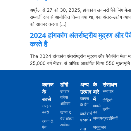
अप्रैल से 27 को 30, 2025, हांगकांग लक्जरी पैकेजिंग मेला 
समवर्ती रूप से आयोजित किया गया था, एक अंतर-उद्योग व्य
को साकार करना […]
2024 हांगकांग अंतर्राष्ट्रीय मुद्रण और प
करते हैं
The
2024 हांगकांग अंतर्राष्ट्रीय मुद्रण और पैकेजिंग मेला
25,000 वर्ग मीटर. से अधिक आकर्षित किया 550 मुख्यभूमि ची
कागज
ढोंगी
अन्य
के
संसाधन
के
उत्पाद
बारे
उपहार
समाचार
बॉक्स
बक्से
में
कागज
वीडियो
आवेषण
के बैग
उपहार
मामले
ब्लॉग
बक्से
का
खाना &
कार्डबोर्ड
अध्ययन
प्रदर्शनियों
पेय बॉक्स
प्रदर्शन
खाना &
आवेषण
पेय
अनुकूलन
ताश