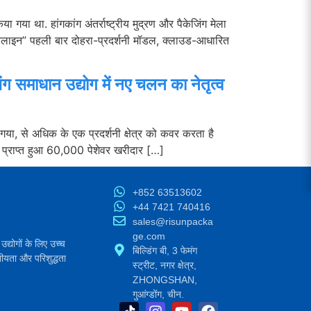
या था. हांगकांग अंतर्राष्ट्रीय मुद्रण और पैकेजिंग मेला
ऑनलाइन” पहली बार दोहरा-प्रदर्शनी मॉडल, क्लाउड-आधारित
ंग समाधान उद्योग में नए चलन का नेतृत्व
गया, से अधिक के एक प्रदर्शनी क्षेत्र को कवर करता है
र प्राप्त हुआ 60,000 पेशेवर खरीदार […]
+852 63513602
+44 7421 740416
sales@risunpacka
ge.com
उद्योगों के लिए उच्च
बिल्डिंग बी, 3 फेमंग
यता और परिशुद्धता
स्ट्रीट, नगर क्षेत्र,
ZHONGSHAN,
गुआंग्डोंग, चीन.