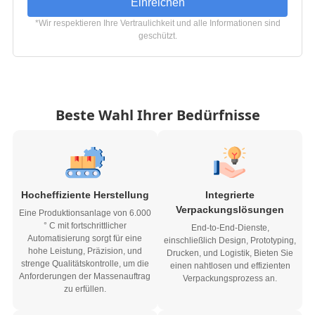
Einreichen
*Wir respektieren Ihre Vertraulichkeit und alle Informationen sind
geschützt.
Beste Wahl Ihrer Bedürfnisse
Hocheffiziente Herstellung
Integrierte
Verpackungslösungen
Eine Produktionsanlage von 6.000
° C mit fortschrittlicher
End-to-End-Dienste,
Automatisierung sorgt für eine
einschließlich Design, Prototyping,
hohe Leistung, Präzision, und
Drucken, und Logistik, Bieten Sie
strenge Qualitätskontrolle, um die
einen nahtlosen und effizienten
Anforderungen der Massenauftrag
Verpackungsprozess an.
zu erfüllen.