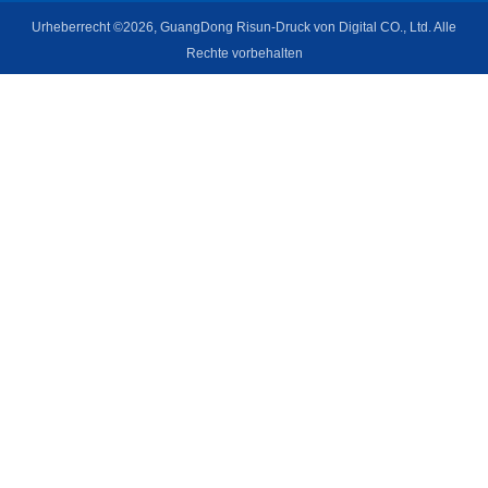
Urheberrecht ©2026, GuangDong Risun-Druck von Digital CO., Ltd. Alle
Rechte vorbehalten