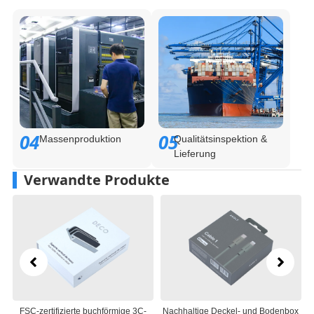
04
05
Massenproduktion
Qualitätsinspektion &
Lieferung
Verwandte Produkte
ige 3C-
Nachhaltige Deckel- und Bodenbox
Kundenspezifische