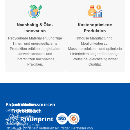
Nachhaltig & Öko-
Kostenoptimierte
Innovation
Produktion
Recycelbare Materialien, ungiftige
Inhouse Manufacturing,
Tinten, und energieeffiziente
Möglichkeiten zur
Produktion erfüllen die globalen
Massenproduktion, und optimierte
Umweltstandards und
Lieferketten sorgen für niedrige
unterstützen nachhaltige
Preise bei gleichzeitig hoher
Praktiken.
Qualität.
Papierkästen
Geformtes
Andere
Um
Ressourcen
Fruchtfleisch
Produkte
Geschenkboxen
Fallstudien
N
a
Risunprint
Geschenkbox
Papiertüten
Essen &
Anpassung
c
-Einsätze
Getränkboxen
Kartonanzeige