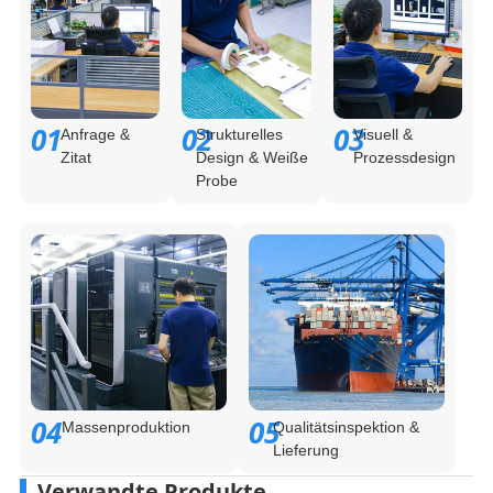
01
02
03
Anfrage &
Strukturelles
Visuell &
Zitat
Design & Weiße
Prozessdesign
Probe
04
05
Massenproduktion
Qualitätsinspektion &
Lieferung
Verwandte Produkte