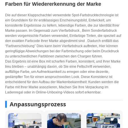
Farben für Wiedererkennung der Marke
Die auf dieser Klappschachtel verwendete Spot-Farbdrucktechnologie ist
ein Grundstein für ihr erstklassiges Erscheinungsbild, Entwickelt, um
konsistente Ergebnisse zu liefern, lebendige Farben, die zur Identität Ihrer
Marke passen. Im Gegensatz zum Vierfarbdruck , Beim Sonderfarbdruck
werden vorgemischte Farben verwendet, Einfarbige Tinten, die speziell auf
den exakten Farbcode Ihrer Marke abgestimmt sind . Dadurch entfällt das
“Farbverschiebung” Dies kann beim Vierfarbdruck auftreten, Hier können
geringfügige Abweichungen bei der Farbmischung oder beim Druckdruck
zu unterschiedlichen Farbtönen zwischen den Chargen führen.
Das Ergebnis ist eine Box mit scharfen Farben, konsistent, und Ihrer Marke
treu bleiben – unabhängig davon, ob Sie eine Fettschrift verwenden,
auffällige Farbe, um Aufmerksamkeit zu erregen oder eine dezente,
gedämpfter Ton für einen anspruchsvollen Look. Diese Konsistenz ist
entscheidend für den Aufbau der Markenbekanntheit: Kunden werden die
Farbe mit Ihrer Marke assoziieren, Machen Sie Ihre Verpackung im
Ladenregal oder in Online-Unboxing-Videos sofort erkennbar.
Anpassungsprozess