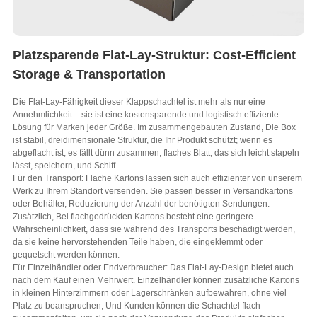
Platzsparende Flat-Lay-Struktur:
Cost-Efficient
Storage & Transportation
Die Flat-Lay-Fähigkeit dieser Klappschachtel ist mehr als nur eine
Annehmlichkeit – sie ist eine kostensparende und logistisch effiziente
Lösung für Marken jeder Größe. Im zusammengebauten Zustand, Die Box
ist stabil, dreidimensionale Struktur, die Ihr Produkt schützt; wenn es
abgeflacht ist, es fällt dünn zusammen, flaches Blatt, das sich leicht stapeln
lässt, speichern, und Schiff.
Für den Transport: Flache Kartons lassen sich auch effizienter von unserem
Werk zu Ihrem Standort versenden. Sie passen besser in Versandkartons
oder Behälter, Reduzierung der Anzahl der benötigten Sendungen.
Zusätzlich, Bei flachgedrückten Kartons besteht eine geringere
Wahrscheinlichkeit, dass sie während des Transports beschädigt werden,
da sie keine hervorstehenden Teile haben, die eingeklemmt oder
gequetscht werden können.
Für Einzelhändler oder Endverbraucher: Das Flat-Lay-Design bietet auch
nach dem Kauf einen Mehrwert. Einzelhändler können zusätzliche Kartons
in kleinen Hinterzimmern oder Lagerschränken aufbewahren, ohne viel
Platz zu beanspruchen, Und Kunden können die Schachtel flach