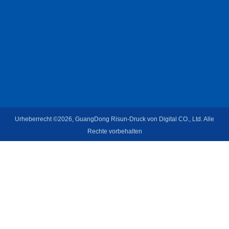
Urheberrecht ©2026, GuangDong Risun-Druck von Digital CO., Ltd. Alle
Rechte vorbehalten