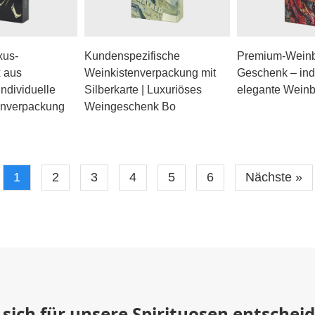
xus-
Kundenspezifische
Premium-Weinb
 aus
Weinkistenverpackung mit
Geschenk – indi
Individuelle
Silberkarte | Luxuriöses
elegante Wein
nverpackung
Weingeschenk Bo
1
2
3
4
5
6
Nächste »
 sich für unsere Spirituosen entschei