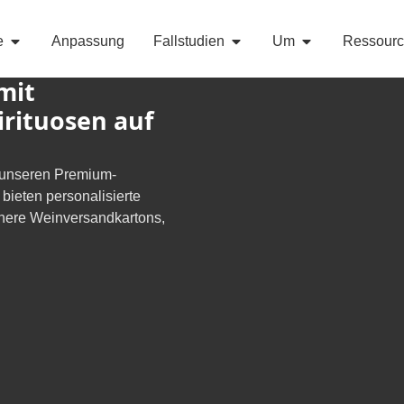
e
Anpassung
Fallstudien
Um
Ressour
mit
rituosen auf
t unseren Premium-
 bieten personalisierte
here Weinversandkartons,