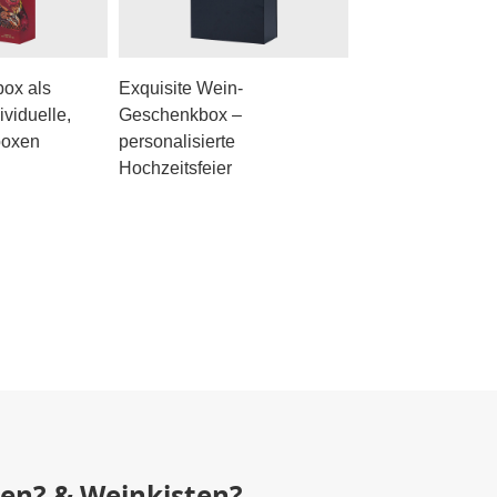
ox als
Exquisite Wein-
viduelle,
Geschenkbox –
boxen
personalisierte
Hochzeitsfeier
den? & Weinkisten?