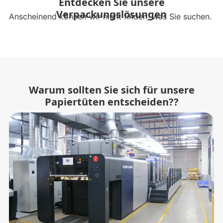
Entdecken Sie unsere
Verpackungslösungen
Anscheinend können wir nicht finden, was Sie suchen.
Warum sollten Sie sich für unsere
Papiertüten entscheiden??