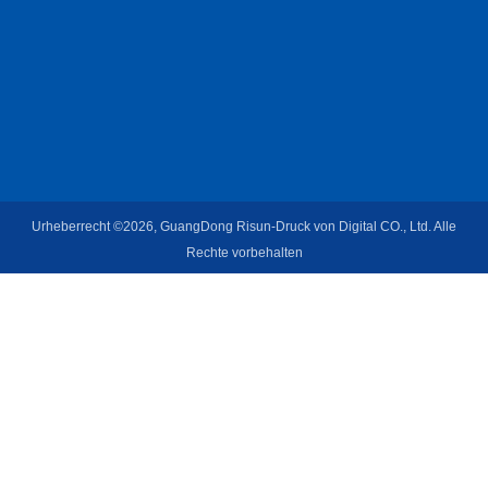
Urheberrecht ©2026, GuangDong Risun-Druck von Digital CO., Ltd. Alle
Rechte vorbehalten