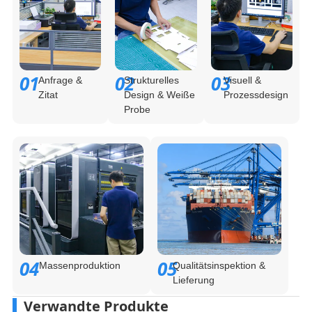
01
02
03
Anfrage &
Strukturelles
Visuell &
Zitat
Design & Weiße
Prozessdesign
Probe
04
05
Massenproduktion
Qualitätsinspektion &
Lieferung
Verwandte Produkte