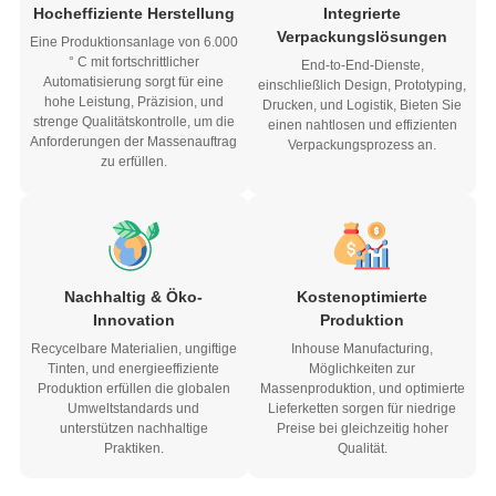
Hocheffiziente Herstellung
Integrierte
Verpackungslösungen
Eine Produktionsanlage von 6.000
° C mit fortschrittlicher
End-to-End-Dienste,
Automatisierung sorgt für eine
einschließlich Design, Prototyping,
hohe Leistung, Präzision, und
Drucken, und Logistik, Bieten Sie
strenge Qualitätskontrolle, um die
einen nahtlosen und effizienten
Anforderungen der Massenauftrag
Verpackungsprozess an.
zu erfüllen.
Nachhaltig & Öko-
Kostenoptimierte
Innovation
Produktion
Recycelbare Materialien, ungiftige
Inhouse Manufacturing,
Tinten, und energieeffiziente
Möglichkeiten zur
Produktion erfüllen die globalen
Massenproduktion, und optimierte
Umweltstandards und
Lieferketten sorgen für niedrige
unterstützen nachhaltige
Preise bei gleichzeitig hoher
Praktiken.
Qualität.