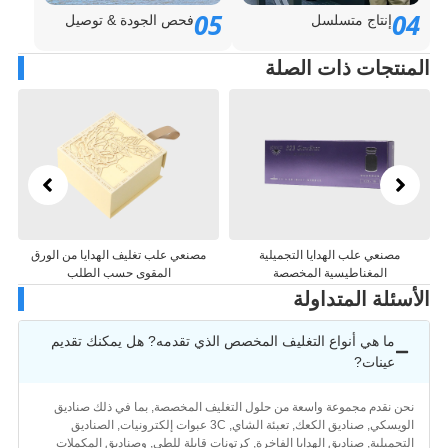
05
0
إنتاج متسلسل
فحص الجودة & توصيل
منتجات ذات الصلة
ية
مصنعي علب تغليف الهدايا من الورق
الشركات المصنعة لتغليف علب الهداي
المقوى حسب الطلب
الورقية المخصصة
سئلة المتداولة
ما هي أنواع التغليف المخصص الذي تقدمه? هل يمكنك تقديم
عينات?
حن نقدم مجموعة واسعة من حلول التغليف المخصصة, بما في ذلك صناديق
الويسكي, صناديق الكعك, تعبئة الشاي, 3C عبوات إلكترونيات, الصناديق
لتجميلية, صناديق الهدايا الفاخرة, كرتونات قابلة للطي, وصناديق المكملات