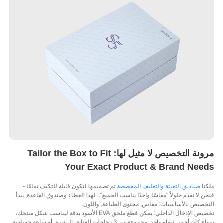
نة التخصيص لا مثيل لها:
Tailor the Box to Fit
Your Exact Product & Brand Nee
ا
صناديق التعبئة والتغليف المخصصة
تم تصميمها لتكون قابلة للتكيف تمامًا -
 لا نقدم حلولاً "مقاسًا واحدًا يناسب الجميع".. لهذا الغطاء وصندوق القاعدة, يبدأ
صيص بالأساسيات: مقاس, محتوى الطباعة, واللون.
تخصيص الإدخال الداخلي: يمكن قطع ملحق EVA الأسود بدقة ليناسب شكل منتجك،
سواء كان أحمر شفاه واحد, مجموعة من 3 زجاجات العناية بالبشرة, أو ساعة حساسة.