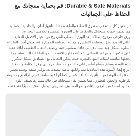
Durable & Safe Materia
: قم بحماية منتجاتك مع
فاظ على الجماليات
ختيار كل مادة في صندوق الغطاء والقاعدة هذا لمتانتها, أمان, والجاذبية الجمالية -
يضمن حماية منتجاتك والحفاظ على الصورة المتميزة لعلامتك التجارية.
خارجي مزدوج الطلاء: يعد الورق المطلي المزدوج هو الخيار الأفضل للتغليف
 الجودة نظرًا لسطحه الأملس وإمكانية الطباعة الممتازة. إنه يحمل أحبار الطباعة
ونة بشكل جيد, مما أدى إلى حادة, تصاميم حية, ويضيف لمعانه الطفيف أناقة خفية.
عكس الورق غير المطلي, كما أنه مقاوم للانسكابات واللطخات البسيطة, مما
ها مناسبة لبيئات البيع بالتجزئة حيث يمكن التعامل مع الصناديق بشكل متكرر.
اللوحة بيضاء, سطح أملس على جانب واحد وقلب رمادي يوفر الكثافة والصلابة.
ج إيفا الأسود: هذه المادة ناعمة ولكنها ماصة للصدمات, توفير طبقة توسيد تحمي
تجات الهشة من التأثيرات أثناء الشحن. كما أنها غير سامة, عديم الرائحة, ومقاومة
وبة والعفن الفطري، مما يضمن بقاء منتجاتك في حالة ممتازة. يضيف اللون
ود لمسة من الرقي, يتناقض مع الصندوق الخارجي ليجعل المنتج مميزًا عند فتحه.