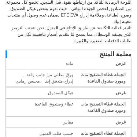
وحة الرمادية للتأكد من ارتباطها بقوة. قبل الشحن, تخضع كل مجموعة
الصناديق لفحص الجودة النهائي - حيث نقوم بفحص هيكل الصندوق,
وضوح الطباعة, وملاءمة إدراج EPE EVA لضمان عدم وصول أي منتجات
بة إليك.
ية, فعالية التكلفة: عن طريق الإنتاج في المنزل, نحن نتجنب الترميز
ي يضيفه الوسطاء, مما يسمح لنا بتقديم أسعار تنافسية لكل من
ات الدفعات الصغيرة والكبيرة.
لمة المنتج
غرض
مادة
الجملة غطاء التصفيح مات
ورق مطلي من جانب واحد、
ومورد صندوق القاعدة
إدراج متدفق إيفا、مجلس رمادي
غرض
هيكل الصندوق
الجملة غطاء التصفيح مات
غطاء وصندوق القاعدة
ومورد صندوق القاعدة
غرض
مقاس
الجملة غطاء التصفيح مات
حسب طلب العميل