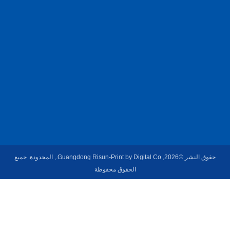
غ,
ال
ص
ي
ن
.
حقوق النشر ©2026, Guangdong Risun-Print by Digital Co., المحدودة. جميع
الحقوق محفوظة