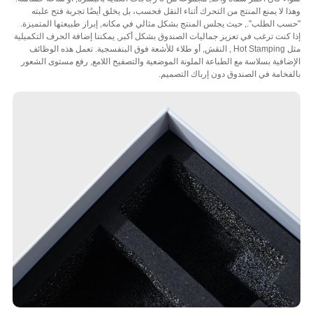
 لا يمنع المنتج من التحرك أثناء النقل فحسب، بل يخلق أيضًا تجربة فتح علبته
 الطلب"., حيث يجلس المنتج بشكل مثالي في مكانه, إبراز طبيعتها المتميزة.
كنت ترغب في تعزيز جماليات الصندوق بشكل أكبر, يمكننا إضافة الحرف التكميلية
مثل Hot Stamping , النقش, أو طلاء للأشعة فوق البنفسجية. تعمل هذه الوظائف
افية بسلاسة مع الطباعة الملونة الموضعية والتصفيح اللامع, رفع مستوى الشعور
خامة في الصندوق دون إرباك التصميم.