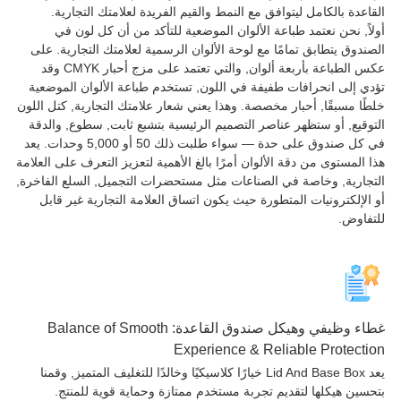
اعدة بالكامل ليتوافق مع النمط والقيم الفريدة لعلامتك التجارية.
اً, نحن نعتمد طباعة الألوان الموضعية للتأكد من أن كل لون في
ندوق يتطابق تمامًا مع لوحة الألوان الرسمية لعلامتك التجارية. على
عكس الطباعة بأربعة ألوان, والتي تعتمد على مزج أحبار CMYK وقد
ي إلى انحرافات طفيفة في اللون, تستخدم طباعة الألوان الموضعية
ًا مسبقًا, أحبار مخصصة. وهذا يعني شعار علامتك التجارية, كتل اللون
وقيع, أو ستظهر عناصر التصميم الرئيسية بتشبع ثابت, سطوع, والدقة
في كل صندوق على حدة — سواء طلبت ذلك 50 أو 5,000 وحدات. يعد
 المستوى من دقة الألوان أمرًا بالغ الأهمية لتعزيز التعرف على العلامة
جارية, وخاصة في الصناعات مثل مستحضرات التجميل, السلع الفاخرة,
الإلكترونيات المتطورة حيث يكون اتساق العلامة التجارية غير قابل
فاوض.
ء وظيفي وهيكل صندوق القاعدة:
Balance of Smooth
Experience & Reliable Protect
يعد Lid And Base Box خيارًا كلاسيكيًا وخالدًا للتغليف المتميز, وقمنا
سين هيكلها لتقديم تجربة مستخدم ممتازة وحماية قوية للمنتج.