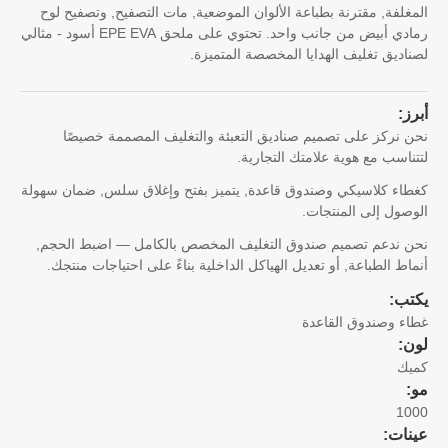
غلفة, مقترنة بطباعة الألوان الموضعية, مات التصفيح, وتصفيح لوح
رمادي أبيض من جانب واحد. تحتوي على ملحق EPE EVA أسود - مثالي
اديق تغليف الهدايا المخصصة المتميزة.
ز:
 نركز على تصميم صناديق التعبئة والتغليف المصممة خصيصًا
ناسب مع هوية علامتك التجارية.
اء كلاسيكي وصندوق قاعدة, يتميز بفتح وإغلاق سلس, ضمان سهولة
صول إلى المنتجات.
 ندعم تصميم صندوق التغليف المخصص بالكامل — اضبط الحجم,
اط الطباعة, أو تعديل الهياكل الداخلية بناءً على احتياجات منتجك.
تب:
ء وصندوق القاعدة
ن:
يك
10
نات: