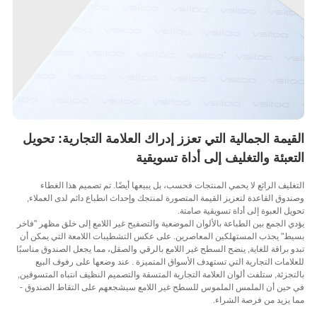
يمة الجمالية التي تعزز إدراك العلامة التجارية: تحويل
عبئة والتغليف إلى أداة تسويقية
ليف الرائع لا يحمي المنتجات فحسب، بل يبيعها أيضًا. تم تصميم هذا الغطاء
وق القاعدة لتعزيز القيمة المتصورة لمنتجك وإحداث انطباع دائم لدى العملاء,
ل العبوة إلى أداة تسويقية صامتة.
 الجمع بين الطباعة بالألوان الموضعية والتصفيح غير اللامع إلى خلق مظهر "فاخر
" يجذب المستهلكين المعاصرين. على عكس التشطيبات اللامعة التي يمكن أن
 براقة للغاية, ينضح السطح غير اللامع بالرقي والصقل، مما يجعل الصندوق مناسبًا
امات التجارية التي تستهدف الأسواق المتميزة . عند وضعها على رفوف البيع
جزئة, ستلفت ألوان العلامة التجارية المتسقة والتصميم النظيف انتباه المتسوقين,
حين أن الملمس الملموس للسطح غير اللامع سيشجعهم على التقاط الصندوق -
يزيد من فرصة الشراء.