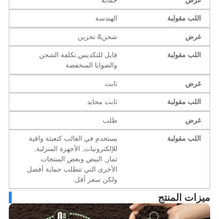
اللب مقولبة
الهندسة
غرض
شحن& تخزين
اللب مقولبة
قابل للتكديس,تكلفة الشحن
والضوايا المنخفضة
غرض
ثابت
اللب مقولبة
ثابت محايد
غرض
طلب
اللب مقولبة
يستخدم في الغالب كتعبئة واقية
للإلكترونيات, الأجهزة المنزلية,
ثمار, البيض وبعض المنتجات
الأخرى التي تتطلب حماية أفضل
ولكن سعر أقل.
زات المنتج