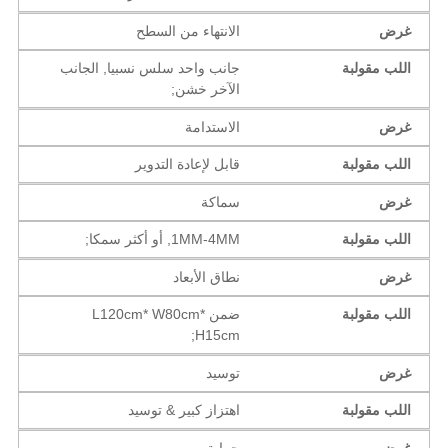
غرض
الانتهاء من السطح
اللب مقولبة
جانب واحد سلس نسبيا, الجانب
الآخر خشن;
غرض
الاستدامة
اللب مقولبة
قابل لإعادة التدوير
غرض
سماكة
اللب مقولبة
1MM-4MM, أو أكثر سمكا;
غرض
نطاق الأبعاد
اللب مقولبة
ضمن L120cm* W80cm*
H15cm;
غرض
توسيد
اللب مقولبة
اهتزاز كبير & توسيد
غرض
حماية