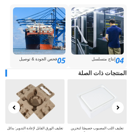
05
0
إنتاج متسلسل
فحص الجودة & توصيل
منتجات ذات الصلة
ليف اللب المصبوب خصيصًا لتخزين
تغليف الورق القابل لإعادة التدوير: بدائل
تغليف 