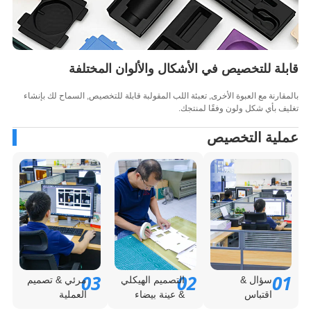
لة للتخصيص في الأشكال والألوان المختلفة
قارنة مع العبوة الأخرى, تعبئة اللب المقولبة قابلة للتخصيص, السماح لك بإنشاء
ف بأي شكل ولون وفقًا لمنتجك.
لية التخصيص
03
02
0
سؤال &
التصميم الهيكلي
مرئي & تصميم
اقتباس
& عينة بيضاء
العملية