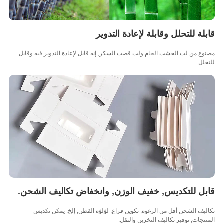
لة للتحلل وقابلة لإعادة التدوير
ع من لب الخشب الخام ولب قصب السكر, إنه قابل لإعادة التدوير فيه وقابل
لل.
ل للتكديس, خفيف الوزن, وانخفاض تكاليف الشحن.
يف الشحن أقل من الرغوة, تكوين فراغ, لؤلؤة القطن, إلخ. يمكن تكديس
تجات, توفير تكاليف التخزين والنقل.