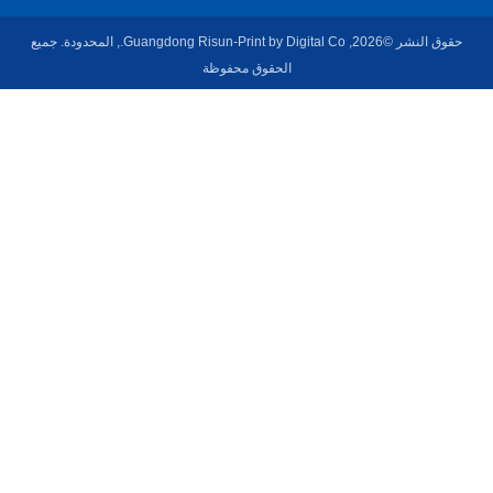
حقوق النشر ©2026, Guangdong Risun-Print by Digital Co., المحدودة. جميع
الحقوق محفوظة