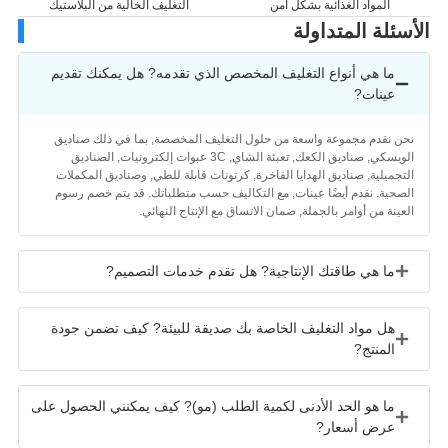
المواد الغذائية بشكل آمن
التغليف الخالية من البلاستيك
سئلة المتداولة
ما هي أنواع التغليف المخصص الذي تقدمه? هل يمكنك تقديم
عينات?
حن نقدم مجموعة واسعة من حلول التغليف المخصصة, بما في ذلك صناديق
الويسكي, صناديق الكعك, تعبئة الشاي, 3C عبوات إلكترونيات, الصناديق
لتجميلية, صناديق الهدايا الفاخرة, كرتونات قابلة للطي, وصناديق المكملات
لصحية. نقدم أيضًا عينات, مع التكاليف حسب متطلباتك. قد يتم خصم رسوم
لعينة من أوامر بالجملة, ضمان الاتساق مع الإنتاج النهائي.
ما هي طاقتك الإنتاجية? هل تقدم خدمات التصميم?
هل مواد التغليف الخاصة بك صديقة للبيئة? كيف تضمن جودة
المنتج?
ما هو الحد الأدنى لكمية الطلب (مو)? كيف يمكنني الحصول على
عرض أسعار?