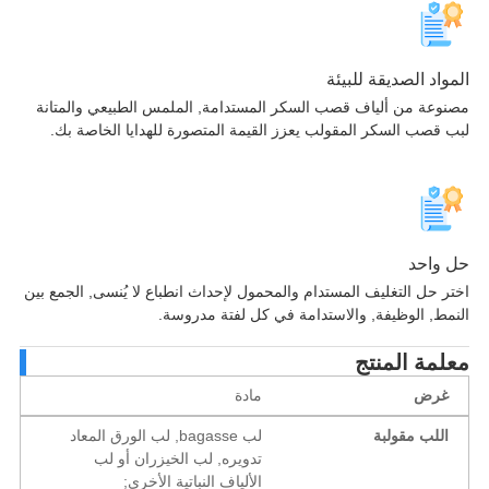
واد الصديقة للبيئة
وعة من ألياف قصب السكر المستدامة, الملمس الطبيعي والمتانة
 قصب السكر المقولب يعزز القيمة المتصورة للهدايا الخاصة بك.
واحد
ر حل التغليف المستدام والمحمول لإحداث انطباع لا يُنسى, الجمع بين
مط, الوظيفة, والاستدامة في كل لفتة مدروسة.
لمة المنتج
غرض
مادة
اللب مقولبة
لب bagasse, لب الورق المعاد
تدويره, لب الخيزران أو لب
الألياف النباتية الأخرى;