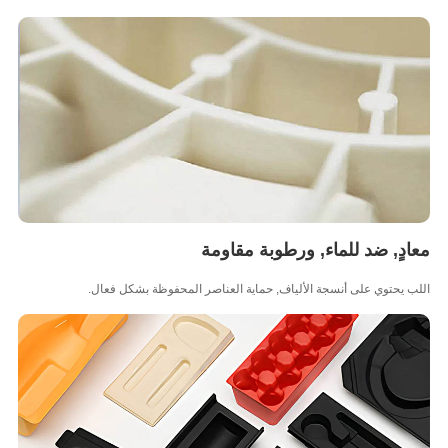
دٍ, ضد للماء, ورطوبة مقاومة
 يحتوي على أنسجة الألياف, حماية العناصر المحفوظة بشكل فعال.