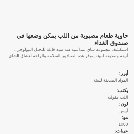
وية طعام مصبوبة من اللب يمكن وضعها في
دوق الغداء
كشف مجموعة شاي سداسية سداسية قابلة للتحلل البيولوجي..
قة وصديقة للبيئة, توفر هذه الصناديق السلامة والراحة لعشاق الشاي.
ز:
واد الصديقة للبيئة
تب:
ب مقولبة
ن:
ض
10
نات: