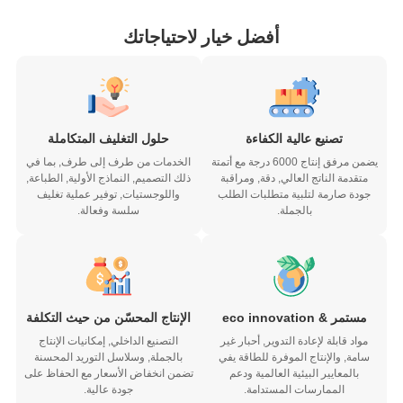
أفضل خيار لاحتياجاتك
تصنيع عالية الكفاءة
حلول التغليف المتكاملة
يضمن مرفق إنتاج 6000 درجة مع أتمتة
الخدمات من طرف إلى طرف, بما في
متقدمة الناتج العالي, دقة, ومراقبة
ذلك التصميم, النماذج الأولية, الطباعة,
جودة صارمة لتلبية متطلبات الطلب
واللوجستيات, توفير عملية تغليف
بالجملة.
سلسة وفعالة.
مستمر & eco innovation
الإنتاج المحسّن من حيث التكلفة
مواد قابلة لإعادة التدوير, أحبار غير
التصنيع الداخلي, إمكانيات الإنتاج
سامة, والإنتاج الموفرة للطاقة يفي
بالجملة, وسلاسل التوريد المحسنة
بالمعايير البيئية العالمية ودعم
تضمن انخفاض الأسعار مع الحفاظ على
الممارسات المستدامة.
جودة عالية.