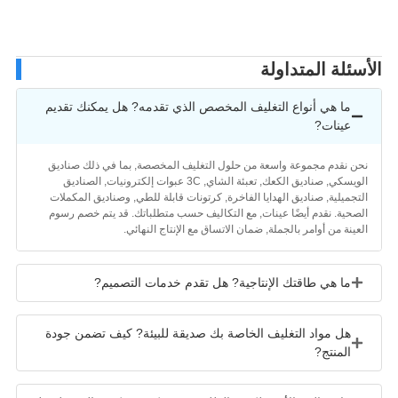
سئلة المتداولة
ما هي أنواع التغليف المخصص الذي تقدمه? هل يمكنك تقديم
عينات?
حن نقدم مجموعة واسعة من حلول التغليف المخصصة, بما في ذلك صناديق
الويسكي, صناديق الكعك, تعبئة الشاي, 3C عبوات إلكترونيات, الصناديق
لتجميلية, صناديق الهدايا الفاخرة, كرتونات قابلة للطي, وصناديق المكملات
لصحية. نقدم أيضًا عينات, مع التكاليف حسب متطلباتك. قد يتم خصم رسوم
لعينة من أوامر بالجملة, ضمان الاتساق مع الإنتاج النهائي.
ما هي طاقتك الإنتاجية? هل تقدم خدمات التصميم?
هل مواد التغليف الخاصة بك صديقة للبيئة? كيف تضمن جودة
المنتج?