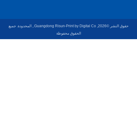
حقوق النشر ©2026, Guangdong Risun-Print by Digital Co., المحدودة. جميع
الحقوق محفوظة