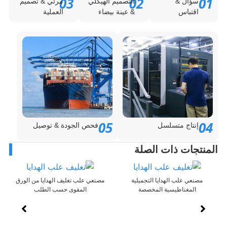
03
02
0
سؤال &
التصميم الهيكلي
مرئي & تصميم
اقتباس
& عينة بيضاء
العملية
05
0
إنتاج متسلسل
فحص الجودة & توصيل
منتجات ذات الصلة
مصنعي علب الهدايا التجميلية
مصنعي علب تغليف الهدايا من الورق
المغناطيسية المخصصة
المقوى حسب الطلب
الشركات