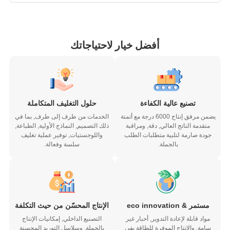
أفضل خيار لاحتياجاتك
تصنيع عالية الكفاءة
حلول التغليف المتكاملة
يضمن مرفق إنتاج 6000 درجة مع أتمتة
الخدمات من طرف إلى طرف, بما في
متقدمة الناتج العالي, دقة, ومراقبة
ذلك التصميم, النماذج الأولية, الطباعة,
جودة صارمة لتلبية متطلبات الطلب
واللوجستيات, توفير عملية تغليف
بالجملة.
سلسة وفعالة.
مستمر & eco innovation
الإنتاج المحسّن من حيث التكلفة
مواد قابلة لإعادة التدوير, أحبار غير
التصنيع الداخلي, إمكانيات الإنتاج
سامة, والإنتاج الموفرة للطاقة يفي
بالجملة, وسلاسل التوريد المحسنة