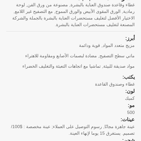
ء وقاعدة صندوق العناية بالبشرة, مصنوعة من ورق الفن, لوحة
دية, الورق المقوى الأبيض والورق المموج, مع التصفيح غير اللامع,
ختيار الأفضل لتغليف مستحضرات العناية بالبشرة بالجملة والشركة
صنعة لتغليف مستحضرات العناية بالبشرة.
ز:
ج متعدد المواد, قوية ودائمة
ي سطح التصفيح, مضادة لبصمات الأصابع ومقاومة للاهتراء
د صديقة للبيئة, تماشيا مع اتجاهات التعبئة والتغليف الخضراء
تب:
ء وصندوق القاعدة
ن:
يك
5
نات:
عينة جاهزة مجانًا, رسوم التوصيل على العملاء; عينة مخصصة : $100/
 يستغرق 15 يوما لإنهاء العينة.
ن: