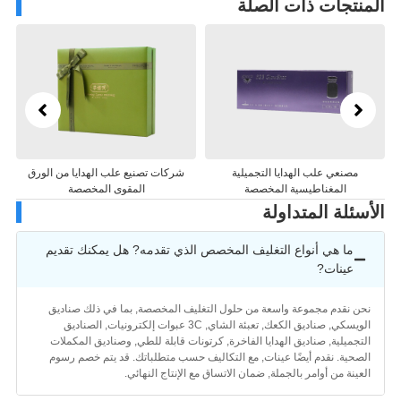
منتجات ذات الصلة
مصنعي علب الهدايا التجميلية
شركات تصنيع علب الهدايا من الورق
شركات تص
المغناطيسية المخصصة
المقوى المخصصة
سئلة المتداولة
ما هي أنواع التغليف المخصص الذي تقدمه? هل يمكنك تقديم
عينات?
حن نقدم مجموعة واسعة من حلول التغليف المخصصة, بما في ذلك صناديق
الويسكي, صناديق الكعك, تعبئة الشاي, 3C عبوات إلكترونيات, الصناديق
لتجميلية, صناديق الهدايا الفاخرة, كرتونات قابلة للطي, وصناديق المكملات
لصحية. نقدم أيضًا عينات, مع التكاليف حسب متطلباتك. قد يتم خصم رسوم
لعينة من أوامر بالجملة, ضمان الاتساق مع الإنتاج النهائي.