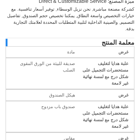
ة المصنع:
Direct & Customizable Service
كة مصنعة مباشرة, نحن نزيل الوسطاء, توفير أسعار تنافسية. مع
رات التخصيص واسعة النطاق, يمكننا تخصيص حجم الصندوق, تفاصيل
ميم, والصينية الداخلية لتلبية المتطلبات المحددة لعلامتك التجارية
ة.
لمة المنتج
غرض
مادة
علبة هدايا لتغليف
صديقة للبيئة من الورق المقوى
مستحضرات التجميل على
الصلب
شكل درج مع لمسة نهائية
غير لامعة
غرض
هيكل الصندوق
علبة هدايا لتغليف
صندوق باب مزدوج
مستحضرات التجميل على
شكل درج مع لمسة نهائية
غير لامعة
غرض
مقاس