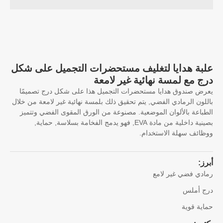
بة هدايا لتغليف مستحضرات التجميل على شكل
ج مع لمسة نهائية غير لامعة
ض صندوق هدايا مستحضرات التجميل هذا على شكل درج تصميمًا
لون الرمادي الفضي, يتم تحقيق ذلك بلمسة نهائية غير لامعة من خلال
باعة بالألوان الموضعية. مصنوعة من الورق المقوى الفضي وتتميز
بصينية داخلية من مادة EVA, فهو يدمج الفخامة بسلاسة, حماية,
ائف سهلة الاستخدام.
ز:
دي فضي غير لامع
ج أملس
ية قوية