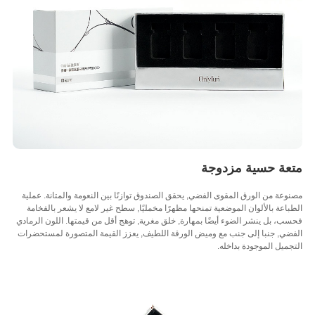
عة حسية مزدوجة
عة من الورق المقوى الفضي, يحقق الصندوق توازنًا بين النعومة والمتانة. عملية
اعة بالألوان الموضعية تمنحها مظهرًا مخمليًا, سطح غير لامع لا يشعر بالفخامة
، بل ينشر الضوء أيضًا بمهارة, خلق مغرية, توهج أقل من قيمتها. اللون الرمادي
ي, جنبا إلى جنب مع وميض الورقة اللطيف, يعزز القيمة المتصورة لمستحضرات
ميل الموجودة بداخله.