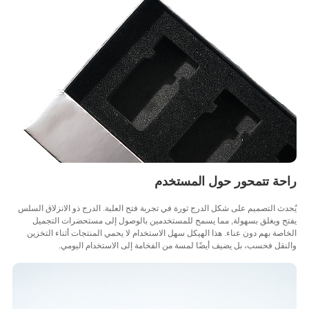
حة تتمحور حول المستخدم
ث التصميم على شكل الدرج ثورة في تجربة فتح العلبة. الدرج ذو الانزلاق السلس
ح ويغلق بسهولة, مما يسمح للمستخدمين بالوصول إلى مستحضرات التجميل
صة بهم دون عناء. هذا الهيكل سهل الاستخدام لا يحمي المنتجات أثناء التخزين
قل فحسب، بل يضيف أيضًا لمسة من الفخامة إلى الاستخدام اليومي.