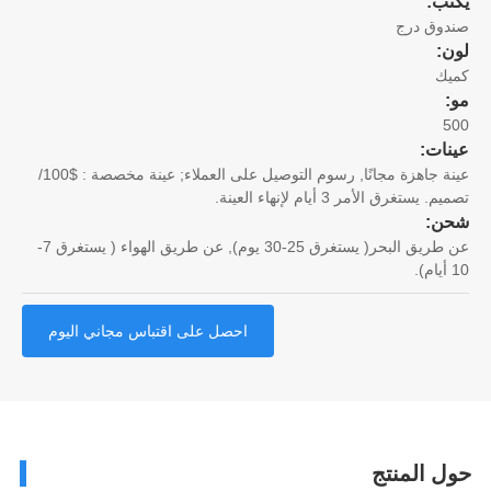
تب:
وق درج
ن:
يك
5
نات:
عينة جاهزة مجانًا, رسوم التوصيل على العملاء; عينة مخصصة : $100/
. يستغرق الأمر 3 أيام لإنهاء العينة.
ن:
عن طريق البحر( يستغرق 25-30 يوم), عن طريق الهواء ( يستغرق 7-
احصل على اقتباس مجاني اليوم
ل المنتج