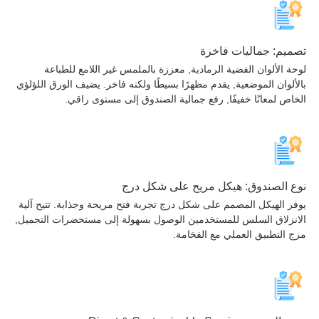
يم: جماليات فاخرة
ة الألوان الفضية الرمادية, معززة بالملمس غير اللامع للطباعة
ألوان الموضعية, يقدم مظهرًا بسيطًا ولكنه فاخر. يضيف الورق اللؤلؤي
اص لمعانًا خفيفًا, رفع جمالية الصندوق إلى مستوى راقي.
 الصندوق: هيكل مريح على شكل درج
ر الهيكل المصمم على شكل درج تجربة فتح مريحة وجذابة. تتيح آلية
نزلاق السلس للمستخدمين الوصول بسهولة إلى مستحضرات التجميل,
 التطبيق العملي مع الفخامة.