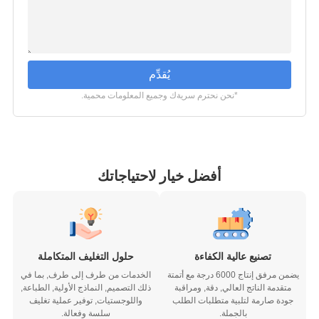
يُقدِّم
*نحن نحترم سريةك وجميع المعلومات محمية.
أفضل خيار لاحتياجاتك
تصنيع عالية الكفاءة
حلول التغليف المتكاملة
يضمن مرفق إنتاج 6000 درجة مع أتمتة
الخدمات من طرف إلى طرف, بما في
متقدمة الناتج العالي, دقة, ومراقبة
ذلك التصميم, النماذج الأولية, الطباعة,
جودة صارمة لتلبية متطلبات الطلب
واللوجستيات, توفير عملية تغليف
بالجملة.
سلسة وفعالة.