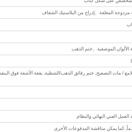
 المخصص على شكل كتاب
دوجة المغلفة、إدراج من البلاستيك الشفاف
اب
الألوان الموضعية、ختم الذهب
لامع / مات التصفيح, ختم رقائق الذهب/الشظية, بقعة الأشعة فوق البنف