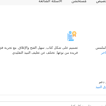
تخصيص
مُستَحسَن
الأسئلة الشائعة
الملمس
تصميم على شكل كتاب, سهل الفتح والإغلاق, مع تجربة فتح
اخر
فريدة من نوعها, تختلف عن تغليف النبيذ التقليدي
 دعم
 النبيذ