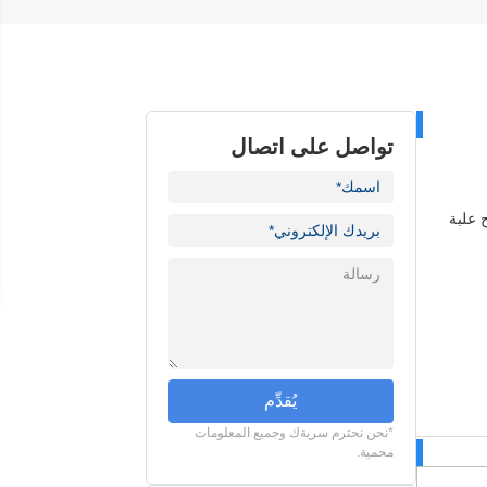
تواصل على اتصال
 علبة
يُقدِّم
*نحن نحترم سريةك وجميع المعلومات
محمية.