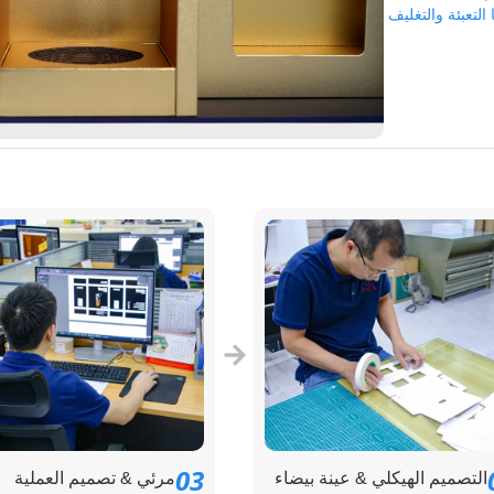
ا التعبئة والتغليف
03
التصميم الهيكلي & عينة بيضاء
مرئي & تصميم العملية