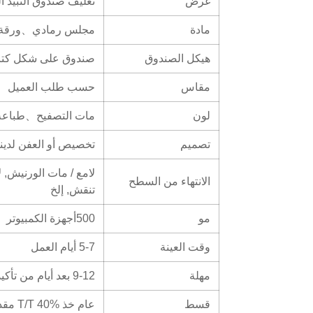
غرض
تغليف صندوق النبيذ
مادة
مجلس رمادي、ورقة مز
هيكل الصندوق
صندوق على شكل كت
مقاس
حسب طلب العميل
لون
مات التصفيح、طباعة 
تصميم
تخصيص أو العفن لدينا
لامع / مات الورنيش, 
الانتهاء من السطح
تنقش, إلخ
مو
500أجهزة الكمبيوتر
وقت العينة
5-7 أيام العمل
مهلة
9-12 بعد أيام من تأكيد العمل الفني النهائي والنظام
قسط
عام خذ T/T 40% مقدماً, كما يمكن مناقشة المدفوعات الأخرى