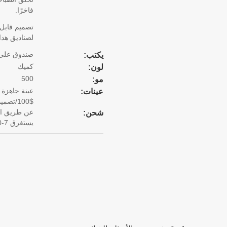
فاخرًا.
تصميم قابل 
لصناديق هدايا
صندوق على
يكتب:
كميك
لون:
500
مو:
عينة جاهزة 
عينات:
$100/تصميم. يستغرق 15 يوما لإنهاء العينة.
شحن:
يستغرق 7-10 أيام).