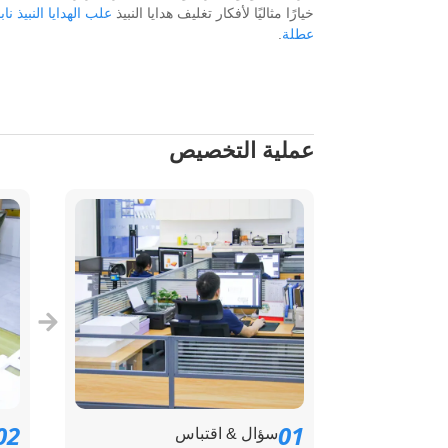
خيارًا مثاليًا لأفكار تغليف هدايا النبيذ
علب الهدايا النبيذ ناب
عطلة
.
عملية التخصيص
02
01
سؤال & اقتباس