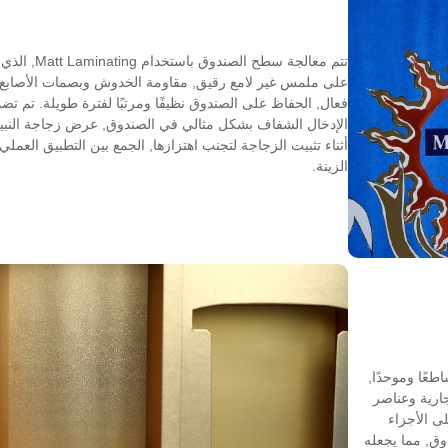
تتم معالجة سطح الصندوق باستخد
على ملمس غير لامع رقيق, مقاومة الخدوش وبصمات الأصابع
فعال, الحفاظ على الصندوق نظيفًا ومرتبًا لفترة طويلة. تم تض
الإدخال الشفاف بشكل مثالي في الصندوق, عرض زجاجة النبي
أثناء تثبيت الزجاجة لتجنب اهتزازها, الجمع بين التطبيق العملي
الزينة.
عًا وموحدًا,
تجارية وعناصر
ى الأجزاء
وق, مما يجعله