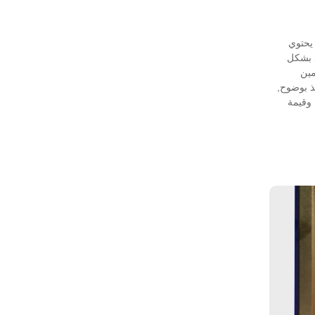
ام Matt Laminating, الذي يحتوي
 بشكل
مين
ذ بوضوح,
 وقيمة