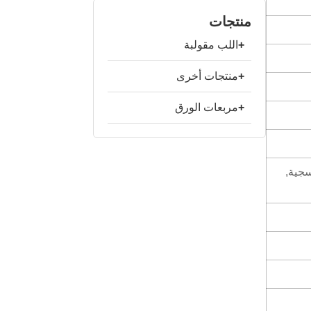
منتجات
+
اللب مقولبة
+
منتجات أخرى
+
مربعات الورق
سجية,