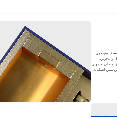
سية, وهو قوي
ل والتخزين,
ورق مطلي مزدوج,
 متين لعمليات