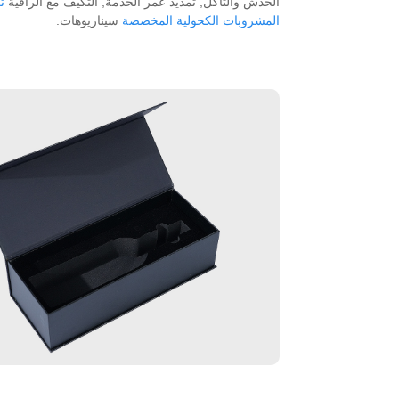
الخدش والتآكل, تمديد عمر الخدمة, التكيف مع الراقية
ت
المشروبات الكحولية المخصصة
سيناريوهات.