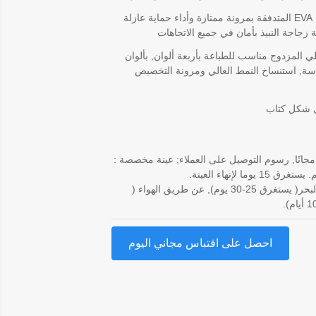
تتميز حشوة EVA المتدفقة بمرونة ممتازة وأداء حماية عازلة
 زجاجة النبيذ بأمان في جميع الاتجاهات
ي المزدوج مناسب للطباعة بأربعة ألوان, بألوان
سة, استنساخ النمط العالي ومرونة التخصيص
 شكل كتاب
مجانًا, رسوم التوصيل على العملاء; عينة مخصصة :
عن طريق البحر( يستغرق 25-30 يوم), عن طريق الهواء (
احصل على اقتباس مجاني اليوم