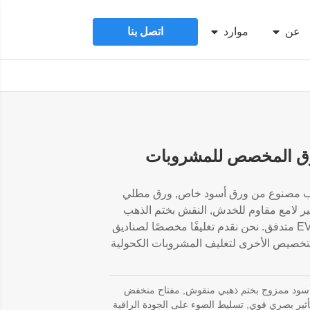
عن
موارد
اتصل بنا
رق المخصص للمشروبات
اب مصنوع من ورق أسود خاص, ورق مطلي
ير لامع مقاوم للخدش, النقش بختم الذهب
والطباعة بأربعة ألوان, وإدراج EVA متدفق. نحن نقدم تغليفًا مخصصًا لصناديق
تخصيص الأخرى لتغليف المشروبات الكحولية
ود ممزوج بختم ذهبي منقوش, مفتاح منخفض
أثير بصري قوي, تسليط الضوء على الجودة الراقية