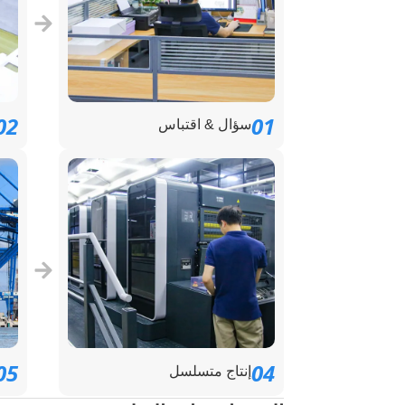
02
01
سؤال & اقتباس
05
04
إنتاج متسلسل