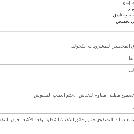
إنتاج
صيص
صة وصناديق
 في تخصيص
رق المخصص للمشروبات الكحولية
فا
اب
、تصفيح مطفي مقاوم للخدش、ختم الذهب المنقوش
لامع / مات التصفيح, ختم رقائق الذهب/الشظية, بقعة الأشعة فوق البنف