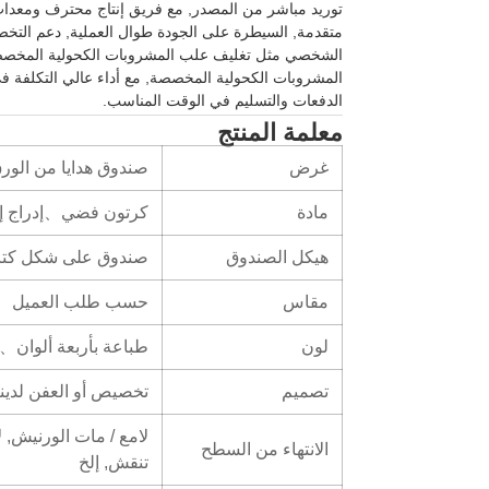
توريد مباشر من المصدر, مع فريق إنتاج محترف ومعدات 
متقدمة, السيطرة على الجودة طوال العملية, دعم التخ
الشخصي مثل تغليف علب المشروبات الكحولية المخص
المشروبات الكحولية المخصصة, مع أداء عالي التكلفة
الدفعات والتسليم في الوقت المناسب.
معلمة المنتج
غرض
صندوق هدايا من الو
مادة
كرتون فضي、إدراج إي
هيكل الصندوق
صندوق على شكل كت
مقاس
حسب طلب العميل
لون
طباعة بأربعة ألوان
تصميم
تخصيص أو العفن لدينا
لامع / مات الورنيش, 
الانتهاء من السطح
تنقش, إلخ