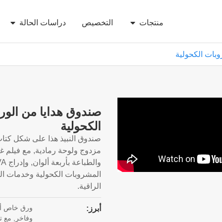
منتجات
التخصيص
دراسات الحالة
بات الكحولية
صندوق هدايا من الو
الكحولية
صندوق النبيذ هذا على شكل كت
مزدوج ولوحة رمادية, مع فيلم غ
المشروبات الكحولية وخدمات ال
الراقية.
ورق خاص أس
أبرز:
وفاخر, مع ت