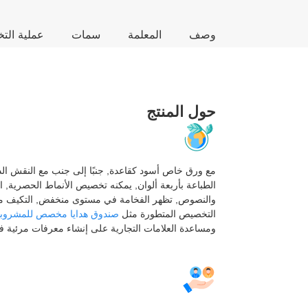
وصف
المعلمة
سمات
عملية ال
حول المنتج
مع ورق خاص أسود كقاعدة, جنبًا إلى جنب مع النقش ال
الطباعة بأربعة ألوان, يمكنه تخصيص الأنماط الحصرية, 
والنصوص, تظهر الفخامة في مستوى منخفض, التكيف مع
التخصيص المتطورة مثل
صندوق هدايا مخصص للمشروبا
ومساعدة العلامات التجارية على إنشاء معرفات مرئية ف