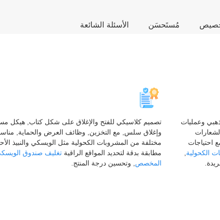
تخصيص
مُستَحسَن
الأسئلة الشائعة
ذهبي وعمليات
تصميم كلاسيكي للفتح والإغلاق على شكل كتاب, هيكل مست
الشعارات
وإغلاق سلس, مع التخزين, وظائف العرض والحماية, مناسبة
 احتياجات
مختلفة من المشروبات الكحولية مثل الويسكي والنبيذ الأحم
ت الكحولية
,
مطابقة بدقة لتحديد المواقع الراقية
تغليف صندوق الويسك
ريدة.
المخصص
, وتحسين درجة المنتج.