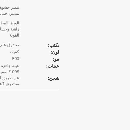
متميز, حماية
الورق المطل
زاهية وحسا
القوية
صندوق على
يكتب:
كميك
لون:
500
مو:
عينة جاهزة 
عينات:
$100/تصميم. يستغرق 15 يوما لإنهاء العينة.
شحن:
يستغرق 7-10 أيام).