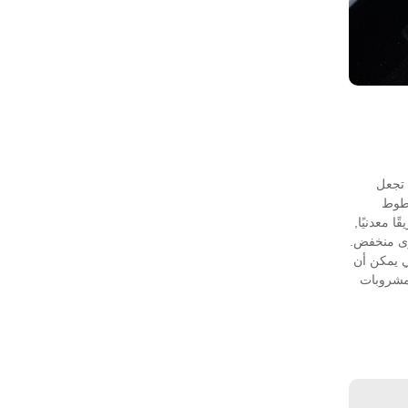
 تجعل
خطوط
 معدنيًا,
وى منخفض.
ي يمكن أن
لمشروبات