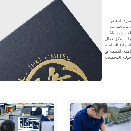
تتمتع بمرونة ممتازة, انتعاش
عمة وحساسة,
 دورًا ثابتًا
تزاز بشكل فعال
الحماية الشاملة
ملة, التكيف مع
كحولية المخصصة.