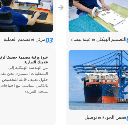
03
التصميم الهيكلي & عينة بيضاء
مرئي & تصميم العملية
عبوة ورقية مصممة خصيصًا لرفع
علامتك التجارية
من الهندسة الهيكلية إلى
التشطيبات المتميزة, نحن نقدم
حلول تغليف قابلة للتخصيص
بالكامل لتتناسب مع احتياجات
منتجك الفريدة.
فحص الجودة & توصيل