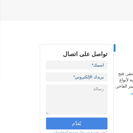
تواصل على اتصال
قر, فتح
 لأنواع
ر الفاخر,
ي
يُقدِّم
*نحن نحترم سريةك وجميع المعلومات