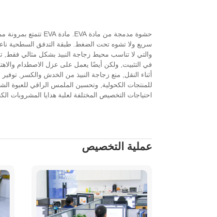
حشوة مدمجة من مادة EVA. مادة EVA 
سريع ولا تشوه تحت الضغط. طبقة التدفق السطحية نا
والتي لا تناسب محيط زجاجة النبيذ بشكل مثالي فقط, تلعب
في التثبيت, ولكن أيضًا يعمل على عزل الاصطدام والاه
أثناء النقل, منع زجاجة النبيذ من الخدش والكسر, توفير 
للمنتجات الكحولية, وتحسين الملمس الراقي للعبوة الشا
احتياجات التخصيص المختلفة لعلبة هدايا المشروبات ال
عملية التخصيص