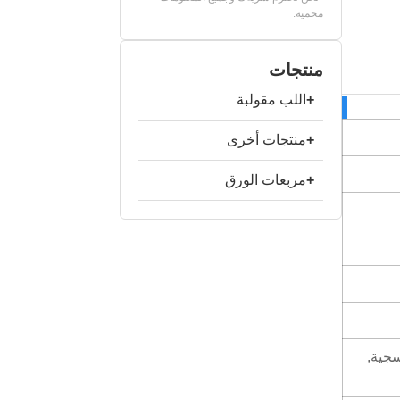
محمية.
منتجات
+
اللب مقولبة
+
منتجات أخرى
+
مربعات الورق
سجية,