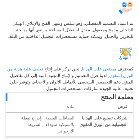
اعتماد التصميم المفصلي, وهو سلس وسهل الفتح والإغلاق, الهيكل
اخلي مدمج ومعقول, معدل استغلال المساحة مرتفع, أنها مريحة
خزين والحمل, ويمكنه حماية مستحضرات التجميل الداخلية من التلف
حترف
مصنعي علب الهدايا
, نحن نركز على إنتاج
تغليف علبة هدية من
رق المقوى
, لدينا فرق التصميم والإنتاج المهنية, انتبه إلى كل تفاصيل
نتج, دعم التخصيص الشخصي للأنماط, الألوان والأحجام, وتوفير حلول
يف عالية الجودة لماركات مستحضرات التجميل
لمة المنتج
غرض
مادة
شركات تصنيع علب الهدايا
البطاقات الفضية、إدراج نفطة
التجميلية من الورق المقوى
بلاستيكية سوداء、الشريط
الأرجواني