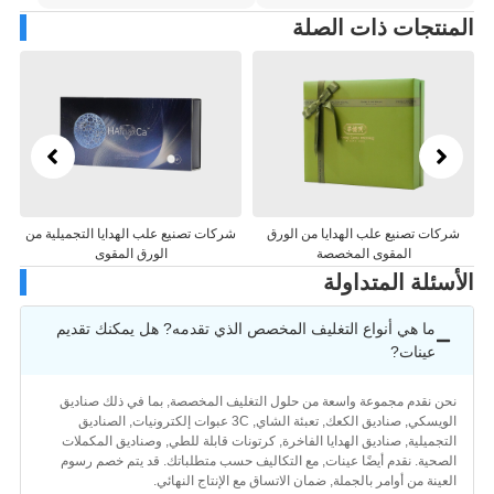
منتجات ذات الصلة
شركات تصنيع علب الهدايا التجميلية من
مصنعي علب تغليف الهدايا الورقية
تغل
الورق المقوى
سئلة المتداولة
ما هي أنواع التغليف المخصص الذي تقدمه? هل يمكنك تقديم
عينات?
حن نقدم مجموعة واسعة من حلول التغليف المخصصة, بما في ذلك صناديق
الويسكي, صناديق الكعك, تعبئة الشاي, 3C عبوات إلكترونيات, الصناديق
لتجميلية, صناديق الهدايا الفاخرة, كرتونات قابلة للطي, وصناديق المكملات
لصحية. نقدم أيضًا عينات, مع التكاليف حسب متطلباتك. قد يتم خصم رسوم
لعينة من أوامر بالجملة, ضمان الاتساق مع الإنتاج النهائي.