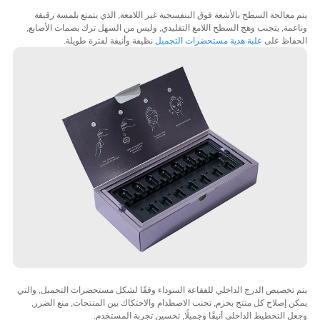
معالجة السطح بالأشعة فوق البنفسجية غير اللامعة, الذي يتمتع بلمسة رقيقة
مة, يتجنب وهج السطح اللامع التقليدي, وليس من السهل ترك بصمات الأصابع,
فاظ على
علبة هدية مستحضرات التجميل
نظيفة وأنيقة لفترة طويلة.
تخصيص الدرج الداخلي للفقاعة السوداء وفقًا لشكل مستحضرات التجميل, والتي
 إصلاح كل منتج بحزم, تجنب الاصطدام والاحتكاك بين المنتجات, منع الضرر,
 التخطيط الداخلي أنيقًا وجميلًا, تحسين تجربة المستخدم.