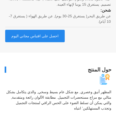
 يستغرق 15 يوما لإنهاء العينة.
ن:
عن طريق البحر( يستغرق 25-30 يوم), عن طريق الهواء ( يستغرق 7-
احصل على اقتباس مجاني اليوم
ل المنتج
ظهر أنيق وعصري, مع شكل عام بسيط وسخي, والذي يتكامل بشكل
لي مع مزاج مستحضرات التجميل. مطابقة الألوان رائعة ومتقدمة,
تي يمكن أن تسلط الضوء على الحس الراقي لمنتجات التجميل
ذب المستهلكين’ انتباه