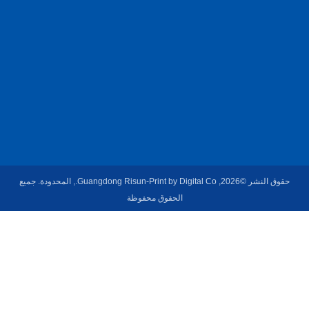
ي
ن
.
حقوق النشر ©2026, Guangdong Risun-Print by Digital Co., المحدودة. جميع
الحقوق محفوظة