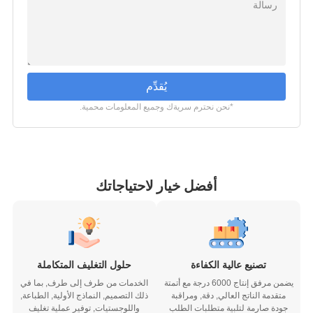
يُقدِّم
*نحن نحترم سريةك وجميع المعلومات محمية.
أفضل خيار لاحتياجاتك
تصنيع عالية الكفاءة
حلول التغليف المتكاملة
يضمن مرفق إنتاج 6000 درجة مع أتمتة
الخدمات من طرف إلى طرف, بما في
متقدمة الناتج العالي, دقة, ومراقبة
ذلك التصميم, النماذج الأولية, الطباعة,
جودة صارمة لتلبية متطلبات الطلب
واللوجستيات, توفير عملية تغليف