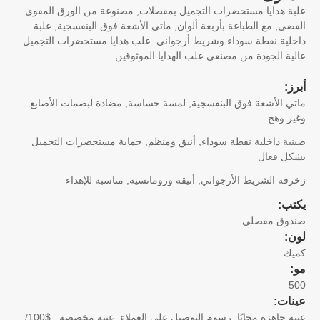
ة هدايا مستحضرات التجميل بمفصلات, مصنوعة من الورق المقوى
ضي, مع الطباعة بأربعة ألوان, ماتي الأشعة فوق البنفسجية, علبة
لية نفطة سوداء وشريط أرجواني. علب هدايا مستحضرات التجميل
ية الجودة من مصنعي علب الهدايا الموثوقين.
ز:
ي الأشعة فوق البنفسجية, لمسة حساسة, مضادة لبصمات الأصابع
ر وهج
ية داخلية نفطة سوداء, أنيق ومنظم, حماية مستحضرات التجميل
ل فعال
فة الشريط الأرجواني, أنيقة ورومانسية, مناسبة للإهداء
تب:
دوق مفصلي
ن:
يك
5
نات:
عينة جاهزة مجانًا, رسوم التوصيل على العملاء; عينة مخصصة : $100/