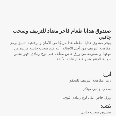
دوق هدايا طعام فاخر مضاد للتزييف وسحب
نبي
ر صندوق هدايا الطعام هذا مزيجًا من الأمان والرفاهية. تتميز برمز
فحة التزييف من أجل الأصالة, آلية فتح سحب جانبية فريدة من
ها, ومصنوعة من ورق خاص مغلف على لوح رمادي, فهو يضمن
ية المنتج وتجربة فتح علبته الأنيقة.
ز:
 مكافحة التزييف للتحقق.
 جانبي مبتكر.
 خاص على لوح رمادي قوي.
تب:
دوق سحب جانبي