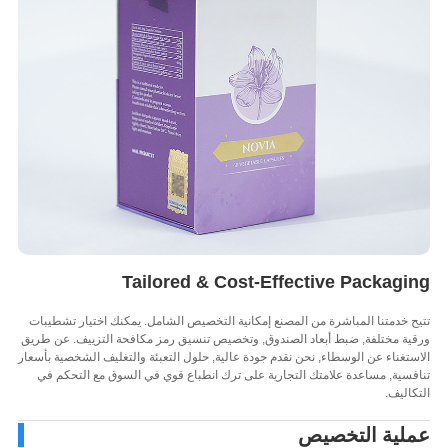
Tailored & Cost-Effective Packagi
 خدمتنا المباشرة من المصنع إمكانية التخصيص الشامل. يمكنك اختيار تشطيبات
ة مختلفة, ضبط أبعاد الصندوق, وتخصيص تنسيق رمز مكافحة التزييف. عن طريق
تغناء عن الوسطاء, نحن نقدم جودة عالية, حلول التعبئة والتغليف الشخصية بأسعار
سية, مساعدة علامتك التجارية على ترك انطباع قوي في السوق مع التحكم في
اليف.
لية التخصيص