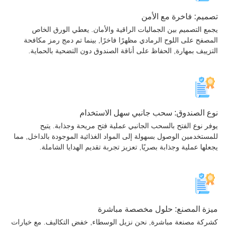
يم: فاخرة مع الأمن
ع التصميم بين الجماليات الراقية والأمان. يعطي الورق الخاص
صفح على اللوح الرمادي مظهرًا فاخرًا, بينما تم دمج رمز مكافحة
زييف بمهارة, الحفاظ على أناقة الصندوق دون التضحية بالحماية.
 الصندوق: سحب جانبي سهل الاستخدام
ر نوع الفتح بالسحب الجانبي عملية فتح مريحة وجذابة. يتيح
ستخدمين الوصول بسهولة إلى المواد الغذائية الموجودة بالداخل, مما
ها عملية وجذابة بصريًا, تعزيز تجربة تقديم الهدايا الشاملة.
ة المصنع: حلول مخصصة مباشرة
كة مصنعة مباشرة, نحن نزيل الوسطاء, خفض التكاليف. مع خيارات