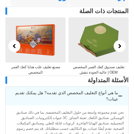
منتجات ذات الصلة
 القمر المخصص
مصنع تغليف علب هدايا كعك القمر
صندوق كعك القمر المفص
المخصص
تغليف كعك القمر الفاخ
سئلة المتداولة
ما هي أنواع التغليف المخصص الذي تقدمه? هل يمكنك تقديم
عينات?
حن نقدم مجموعة واسعة من حلول التغليف المخصصة, بما في ذلك صناديق
الويسكي, صناديق الكعك, تعبئة الشاي, 3C عبوات إلكترونيات, الصناديق
لتجميلية, صناديق الهدايا الفاخرة, كرتونات قابلة للطي, وصناديق المكملات
لصحية. نقدم أيضًا عينات, مع التكاليف حسب متطلباتك. قد يتم خصم رسوم
لعينة من أوامر بالجملة, ضمان الاتساق مع الإنتاج النهائي.