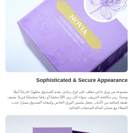
Sophisticated & Secure Appearan
عة من ورق خاص مغلف على لوح رمادي, يقدم الصندوق مظهرًا خارجيًا أنيقًا
ومتينًا. رمز مكافحة التزييف, سواء كان رمز QR مخفيًا أو رقمًا تسلسليًا فريدًا, يضيف
 إضافية من الأمان. يجعل ملمس الورق الخاص ولمعانه الصندوق مميزًا, جذب
لاء مع ضمان أصالة المنتجات الغذائية.