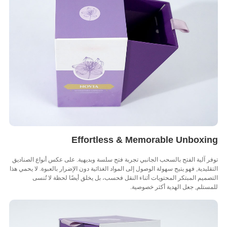
Effortless & Memorable Unboxi
 آلية الفتح بالسحب الجانبي تجربة فتح سلسة وبديهية. على عكس أنواع الصناديق
ليدية, فهو يتيح سهولة الوصول إلى المواد الغذائية دون الإضرار بالعبوة. لا يحمي هذا
ميم المبتكر المحتويات أثناء النقل فحسب، بل يخلق أيضًا لحظة لا تُنسى
تلم, جعل الهدية أكثر خصوصية.