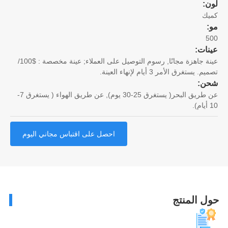
ن:
يك
5
نات:
عينة جاهزة مجانًا, رسوم التوصيل على العملاء; عينة مخصصة : $100/
. يستغرق الأمر 3 أيام لإنهاء العينة.
ن:
عن طريق البحر( يستغرق 25-30 يوم), عن طريق الهواء ( يستغرق 7-
احصل على اقتباس مجاني اليوم
ل المنتج