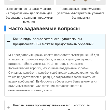
отовленная на заказ упаковка
Перерабатываемая бумажная
Под
формованной целлюлозы для
упаковка: Альтернативы упаковке
шокол
опасного хранения продуктов
без пластика
питания
Часто задаваемые вопросы
Какие виды пользовательской упаковки вы
предлагаете? Вы можете предоставить образцы?
Мы предлагаем широкий спектр пользовательских решений для
упаковки, в том числе коробки для виски, ящики для лунного
питания, Чайная упаковка, 3C Электроника Упаковка,
Косметические коробки, Роскошные подарочные коробки,
Складные коробки, и коробки с добавками здравоохранения. Мы
также предоставляем образцы, с затратами в зависимости от
ваших требований. Выборочные сборы могут быть вычтены из
объемных заказов, Обеспечение согласованности с
окончательным производством.
Каковы ваши производственные мощности? Вы
предлагаете дизайнерские услуги?