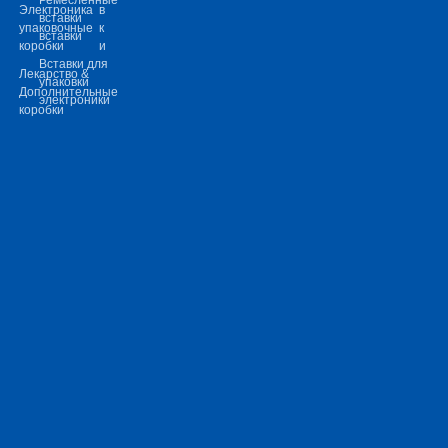
Электроника
в
вставки
упаковочные
к
вставки
коробки
и
Вставки для
Лекарство &
упаковки
Дополнительные
электроники
коробки