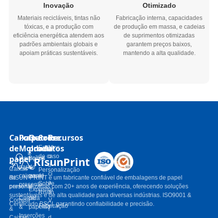
Inovação
Otimizado
Materiais recicláveis, tintas não
Fabricação interna, capacidades
tóxicas, e a produção com
de produção em massa, e cadeias
eficiência energética atendem aos
de suprimentos otimizadas
padrões ambientais globais e
garantem preços baixos,
apoiam práticas sustentáveis.
mantendo a alta qualidade.
Caixas
Polpa
Outros
Sobre
Recursos
de
Moldada
produtos
Estudos
N
de caso
o
papel
RisunPrint
Inserções
Sacos
tí
para
de
Caixas
Personalização
ci
caixas de
papel
de
RISUN-PRINT é um fabricante confiável de embalagens de papel
a
Sobre
presente
presente
personalizadas com 20+ anos de experiência, oferecendo soluções
Expositor
s
Risun
sustentáveis ​​e de alta qualidade para diversas indústrias. ISO9001 &
Comida
de
Comida
V
Certificado BSCI, garantindo confiabilidade e precisão.
Fabricação
&
papelão
&
í
Inserções
Caixas
d