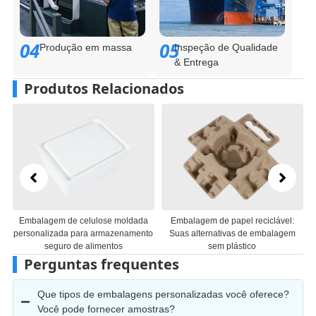
04
05
Produção em massa
Inspeção de Qualidade
& Entrega
Produtos Relacionados
mbalagem de celulose moldada
Embalagem de papel reciclável:
Band
rsonalizada para armazenamento
Suas alternativas de embalagem
choco
seguro de alimentos
sem plástico
Perguntas frequentes
Que tipos de embalagens personalizadas você oferece?
Você pode fornecer amostras?