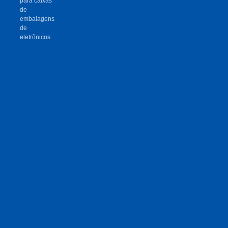
para caixas
de
embalagens
de
eletrônicos