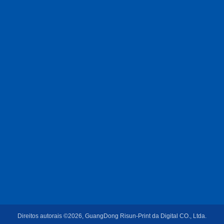
Direitos autorais ©2026, GuangDong Risun-Print da Digital CO., Ltda.