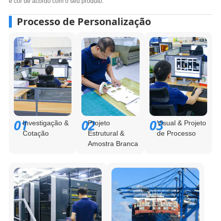
e cor de acordo com o seu produto.
Processo de Personalização
01
02
03
Investigação &
Projeto
Visual & Projeto
Cotação
Estrutural &
de Processo
Amostra Branca