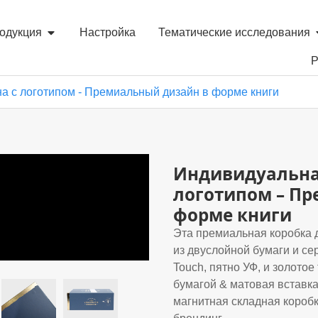
одукция
Настройка
Тематические исследования
Р
а с логотипом - Премиальный дизайн в форме книги
Индивидуальная
логотипом – П
форме книги
Эта премиальная коробка д
из двуслойной бумаги и сер
Touch, пятно УФ, и золото
бумагой & матовая вставка
магнитная складная короб