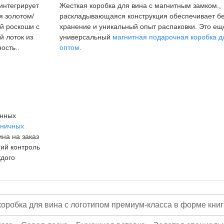
интегрирует
Жесткая коробка для вина с магнитным замком.,
я золотом/
раскладывающаяся конструкция обеспечивает б
й роскоши с
хранение и уникальный опыт распаковки. Это ещ
й лоток из
универсальный
магнитная подарочная коробка д
ость..
оптом
.
анных
дничных
ина на заказ
гий контроль
ждого
оробка для вина с логотипом премиум-класса в форме книг