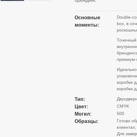
брендинг.
Double-coa
Основные
box
, в со
моменты:
роскошны
Точечный 
внутренни
брендинга
премиум-
Идеально
упаковоч
коробки 
коробки д
Двухдвер
Тип:
CMYK
Цвет:
500
Могил:
Готово об
Образцы:
клиентах;
Для завер