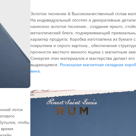
Золотое тиснение & Высококачественный сплав мат
На индивидуальный логотип и декоративные детали
нанесено золотое тиснение., создание яркого, стой
металлический блеск, подчеркивающий премиальн
характер продукта. Коробка изготовлена ​​из бумаги
покрытием и серого картона., обеспечение структур
прочности жесткого винного ящика с магнитным зам
Синергия этих материалов и мастерства делает его
выдающимся.
Роскошная магнитная складная короб
вина
.
енний лоток
атового
бутылок, чтобы
о время
дизайн