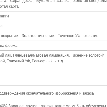
мага、Серая доска、Бумажная вставка、Золотая специаль
отая карта
книги
та
е покрытие、Золотое тиснение、Точечное УФ-покрытие
аша форма
й лак, Глянцевая/матовая ламинация, Тиснение золотой/
й, Точечный УФ, Рельефный, и т. д.
подтверждения окончательного изображения и заказа
40% Заранее, другие платежи также могут быть обсуждены