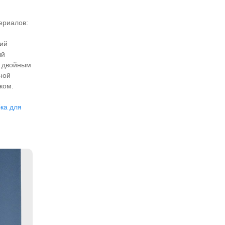
ериалов:
кий
ый
 с двойным
ной
ком.
ка для