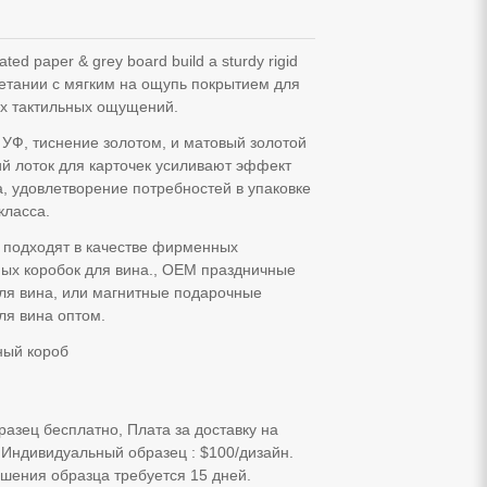
ted paper & grey board build a sturdy rigid
четании с мягким на ощупь покрытием для
х тактильных ощущений.
УФ, тиснение золотом, и матовый золотой
й лоток для карточек усиливают эффект
, удовлетворение потребностей в упаковке
класса.
 подходят в качестве фирменных
ных коробок для вина., OEM праздничные
для вина, или магнитные подарочные
ля вина оптом.
ный короб
разец бесплатно, Плата за доставку на
 Индивидуальный образец : $100/дизайн.
шения образца требуется 15 дней.