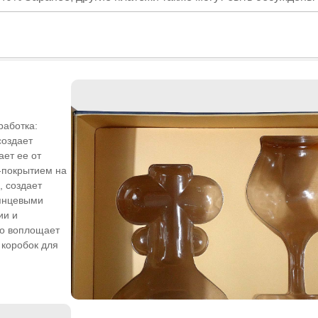
работка:
создает
ает ее от
-покрытием на
, создает
лянцевыми
ии и
но воплощает
коробок для