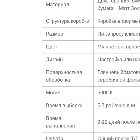
Двусторонняя бу
Материал
бумага、Мэтт Зол
Структура коробки
Коробка в форме 
Размер
По запросу клиен
Цвет
Мягкое сенсорно
Дизайн
Настройка или н
Поверхностная
Глянцевый/матовы
обработка
серебряной фольго
Могил
500ПК
Время выборки
5-7 рабочие дни
Время
9-12 дней после 
выполнения
Оплата
Общий прием T/T 