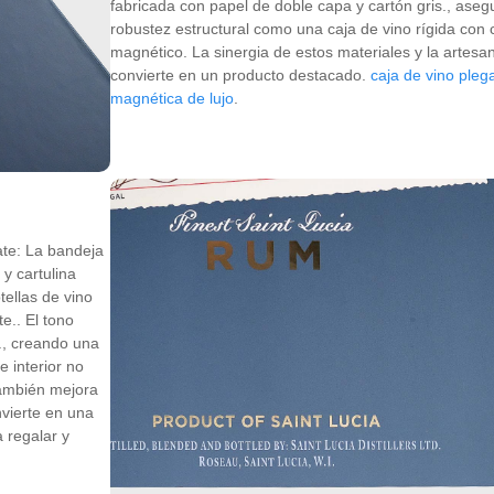
fabricada con papel de doble capa y cartón gris., ase
robustez estructural como una caja de vino rígida con 
magnético. La sinergia de estos materiales y la artesan
convierte en un producto destacado.
caja de vino pleg
magnética de lujo
.
ate: La bandeja
 y cartulina
tellas de vino
e.. El tono
., creando una
e interior no
también mejora
nvierte en una
a regalar y