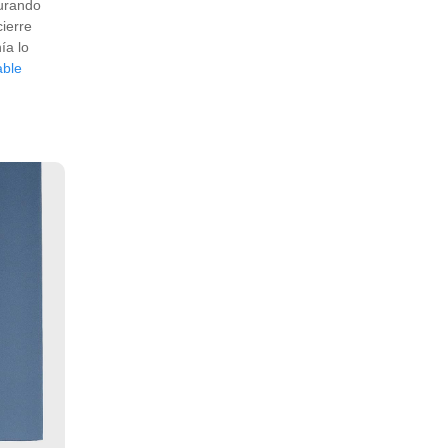
gurando
cierre
ía lo
able