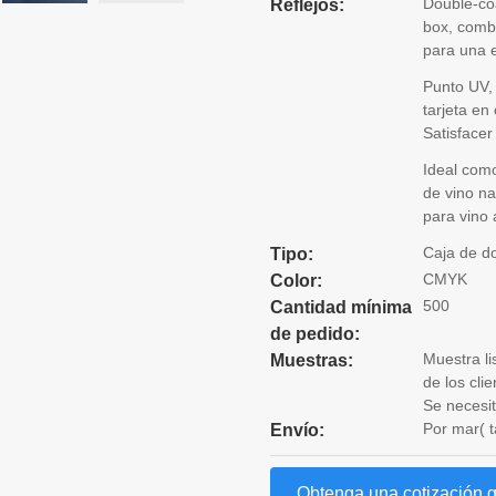
Double-coa
Reflejos:
box
, comb
para una e
Punto UV, 
tarjeta en
Satisface
Ideal com
de vino n
para vino 
Caja de d
Tipo:
CMYK
Color:
500
Cantidad mínima
de pedido:
Muestra li
Muestras:
de los cli
Se necesit
Por mar( t
Envío:
Obtenga una cotización g