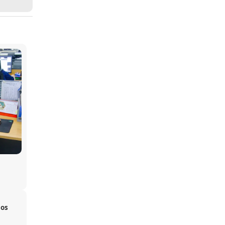
hos
u