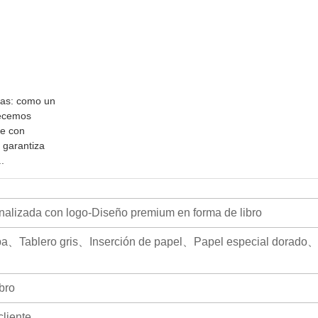
das: como un
recemos
le con
 garantiza
.
nalizada con logo-Diseño premium en forma de libro
pa、Tablero gris、Inserción de papel、Papel especial dorado、
bro
cliente