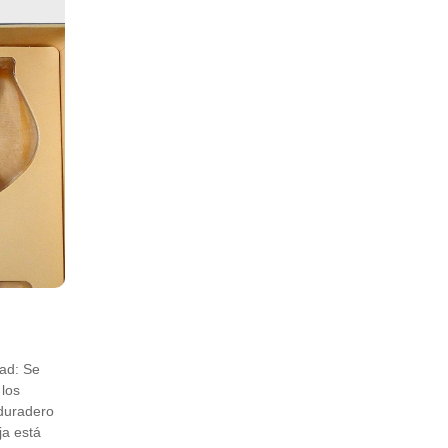
dad: Se
 los
 duradero
ja está