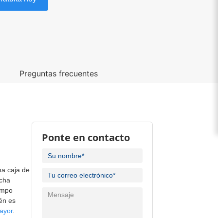
o
Preguntas frecuentes
Ponte en contacto
na caja de
ncha
empo
ién es
mayor
.