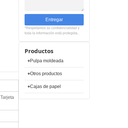
Entregar
*Respetamos su confidencialidad y
toda la información está protegida..
Productos
+
Pulpa moldeada
+
Otros productos
+
Cajas de papel
Tarjeta