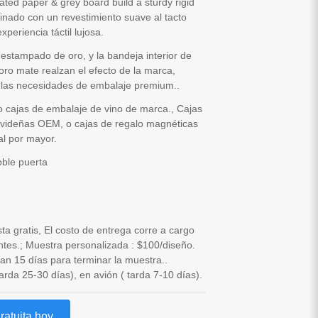
ted paper & grey board build a sturdy rigid
inado con un revestimiento suave al tacto
xperiencia táctil lujosa.
estampado de oro, y la bandeja interior de
 oro mate realzan el efecto de la marca,
r las necesidades de embalaje premium..
o cajas de embalaje de vino de marca., Cajas
avideñas OEM, o cajas de regalo magnéticas
al por mayor.
oble puerta
sta gratis, El costo de entrega corre a cargo
entes.; Muestra personalizada : $100/diseño.
an 15 días para terminar la muestra..
arda 25-30 días), en avión ( tarda 7-10 días).
ratuita hoy