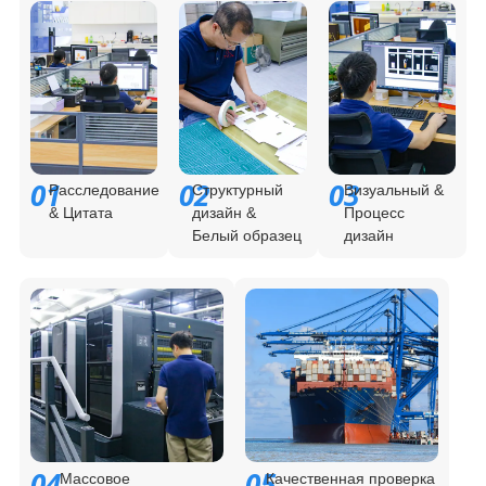
01
02
03
Расследование
Структурный
Визуальный &
& Цитата
дизайн &
Процесс
Белый образец
дизайн
04
05
Массовое
Качественная проверка