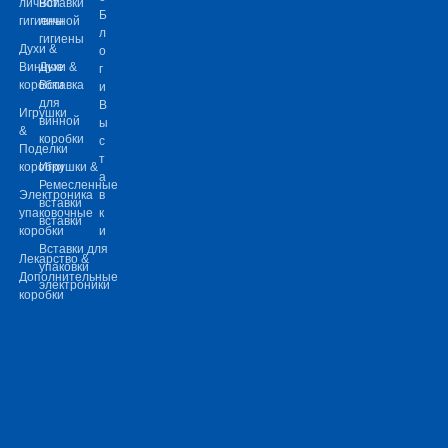
личной
Вставки
Б
гигиены
личной
л
гигиены
Духи &
о
Винные
Духи &
г
коробки
Вставка
и
для
В
Игрушки
винной
ы
&
коробки
с
Поделки
т
коробки
Игрушки &
а
Ремесленные
Электроника
в
вставки
упаковочные
к
вставки
коробки
и
Вставки для
Лекарство &
упаковки
Дополнительные
электроники
коробки