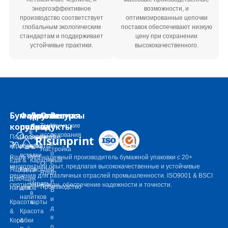
энергоэффективное
возможности, и
производство соответствует
оптимизированные цепочки
глобальным экологическим
поставок обеспечивают низкую
стандартам и поддерживает
цену при сохранении
устойчивые практики.
высококачественного.
Бумажные
Формованная
Другие
О
Ресурсы
коробки
пульпа
продукты
Тематические
Н
исследования
о
Risunprint
Подарочные
Подарочная
Бумажные
в
коробки
коробка
пакеты
Настройка
о
вставки
Risun Print-надежный производитель бумажной упаковки с 20+
Еда &
Картонный
с
О
многолетний опыт, предлагая высококачественные и устойчивые
Ящики
Еда &
дисплей
т
Risun
решения для различных отраслей промышленности. ISO9001 & BSCI
для
Ящик
и
Играть
сертифицирован, обеспечение надежности и точности.
Производство
напитков
для
В
в
напитков
и
Красота
карты
д
&
Красота
е
Коробки
&
о