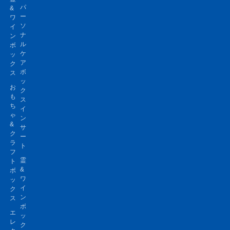
パ
&
ー
ワ
ソ
イ
ナ
ン
ル
ボ
ケ
ッ
ア
ク
ボ
ス
ッ
お
ク
も
ス
ち
イ
ゃ
ン
&
サ
ク
ー
ラ
ト
フ
霊
ト
&
ボ
ワ
ッ
イ
ク
ン
ス
ボ
エ
ッ
レ
ク