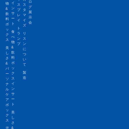
ロ
イ
物
ス
ス
グ
ン
&
プ
タ
展
サ
飲
レ
マ
示
ー
料
イ
イ
会
ト
ボ
ズ
ト
ッ
食
ラ
リ
ク
べ
ン
ス
ス
物
プ
ン
&
美
に
飲
し
つ
料
さ
い
ボ
&
て
ッ
パ
製
ク
ー
造
ス
ソ
イ
ナ
ン
ル
サ
ケ
ー
ア
ト
ボ
ッ
美
ク
し
ス
さ
&
霊