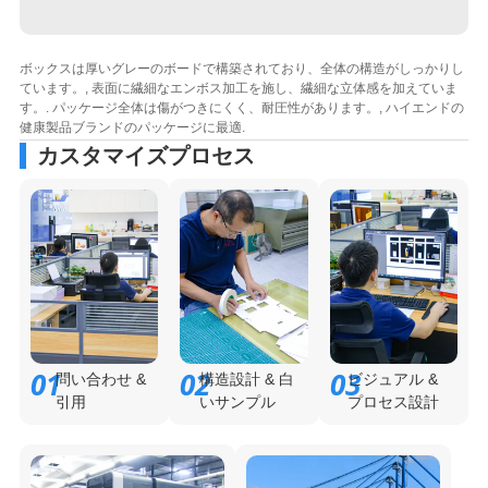
ボックスは厚いグレーのボードで構築されており、全体の構造がしっかりし
ています。, 表面に繊細なエンボス加工を施し、繊細な立体感を加えていま
す。. パッケージ全体は傷がつきにくく、耐圧性があります。, ハイエンドの
健康製品ブランドのパッケージに最適.
カスタマイズプロセス
01
02
03
問い合わせ &
構造設計 & 白
ビジュアル &
引用
いサンプル
プロセス設計