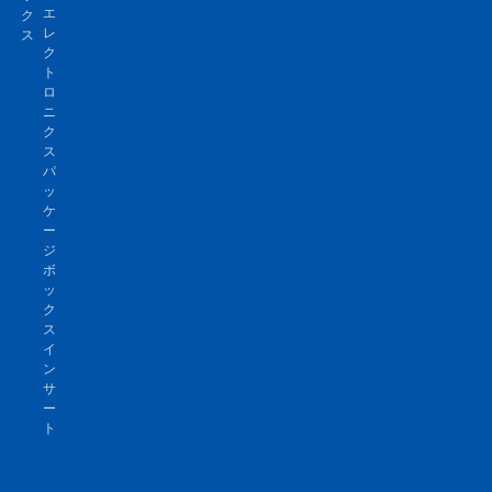
エ
ク
レ
ス
ク
ト
ロ
ニ
ク
ス
パ
ッ
ケ
ー
ジ
ボ
ッ
ク
ス
イ
ン
サ
ー
ト