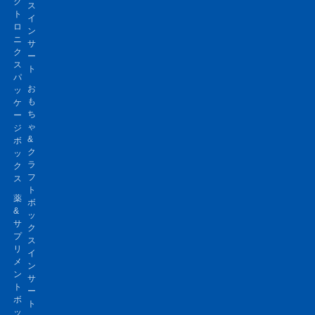
ク
ス
ト
イ
ロ
ン
ニ
サ
ク
ー
ス
ト
パ
お
ッ
も
ケ
ち
ー
ゃ
ジ
&
ボ
ク
ッ
ラ
ク
フ
ス
ト
薬
ボ
&
ッ
サ
ク
プ
ス
リ
イ
メ
ン
ン
サ
ト
ー
ボ
ト
ッ