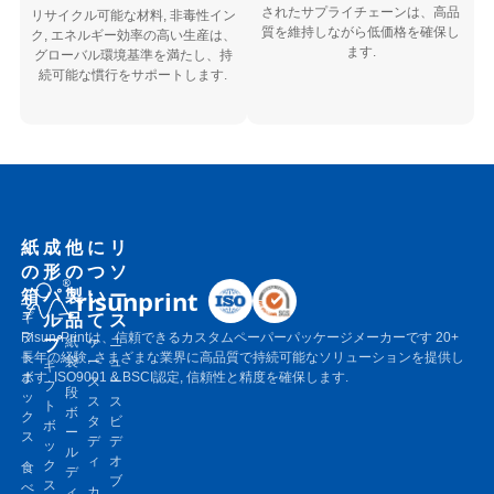
されたサプライチェーンは、高品
リサイクル可能な材料, 非毒性イン
質を維持しながら低価格を確保し
ク, エネルギー効率の高い生産は、
ます.
グローバル環境基準を満たし、持
続可能な慣行をサポートします.
紙
成
他
に
リ
の
形
の
つ
ソ
箱
パ
製
い
ー
risunprint
ル
品
て
ス
ギ
フ
Risun-Printは、信頼できるカスタムペーパーパッケージメーカーです 20+
プ
紙
ケ
ニ
ト
長年の経験, さまざまな業界に高品質で持続可能なソリューションを提供し
袋
ー
ュ
ギ
ボ
ます. ISO9001 & BSCI認定, 信頼性と精度を確保します.
ス
ー
フ
段
ッ
ス
ス
ト
ボ
ク
タ
ビ
ボ
ー
ス
デ
デ
ッ
ル
ィ
オ
ク
食
デ
ブ
ス
べ
ィ
カ