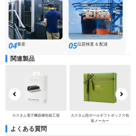
04
05
量産
品質検査 & 配達
関連製品
カスタム段ボールギフトボックス包
段ボール化粧品ギフトボックス包装
装メーカー
メーカー
よくある質問