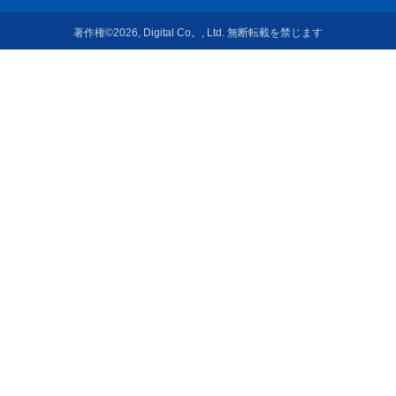
著作権©2026, Digital Co。, Ltd. 無断転載を禁じます