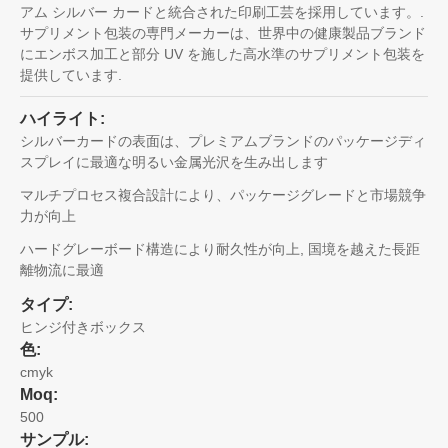
アム シルバー カードと統合された印刷工芸を採用しています。.
サプリメント包装の専門メーカーは、世界中の健康製品ブランド
にエンボス加工と部分 UV を施した高水準のサプリメント包装を
提供しています.
ハイライト:
シルバーカードの表面は、プレミアムブランドのパッケージディ
スプレイに最適な明るい金属光沢を生み出します
マルチプロセス複合設計により、パッケージグレードと市場競争
力が向上
ハードグレーボード構造により耐久性が向上, 国境を越えた長距
離物流に最適
タイプ:
ヒンジ付きボックス
色:
cmyk
Moq:
500
サンプル: