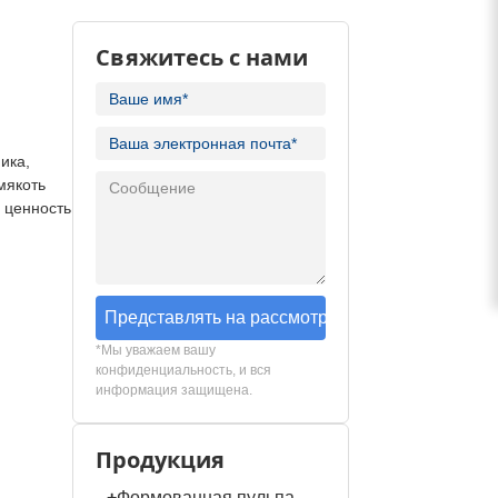
Свяжитесь с нами
ика,
мякоть
 ценность
Представлять на рассмотрение
*Мы уважаем вашу
конфиденциальность, и вся
информация защищена.
Продукция
+
Формованная пульпа