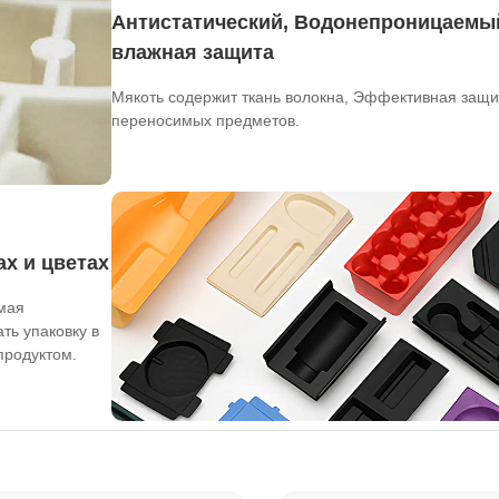
Антистатический, Водонепроницаемы
влажная защита
Мякоть содержит ткань волокна, Эффективная защи
переносимых предметов.
х и цветах
емая
ть упаковку в
продуктом.