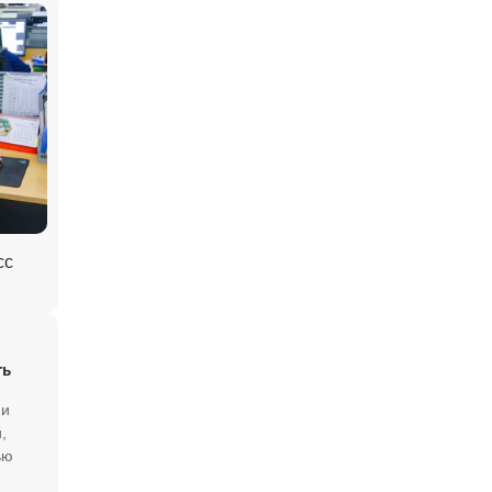
сс
ть
ии
,
ью