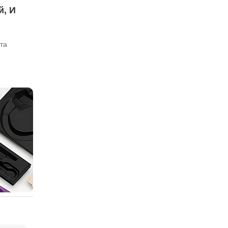
й, И
та