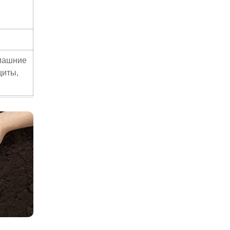
омашние
щиты,