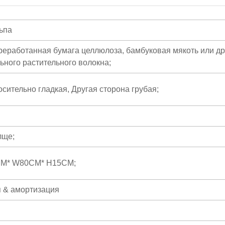
ьпа
ереработанная бумага целлюлоза, бамбуковая мякоть или др
ьного растительного волокна;
сительно гладкая, Другая сторона грубая;
лще;
CM* W80CM* H15CM;
 & амортизация