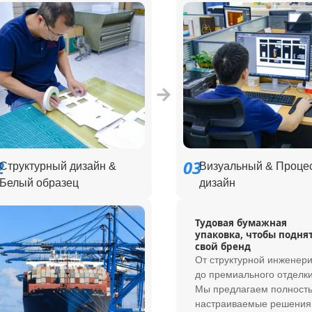
2
03
Структурный дизайн &
Визуальный & Проце
Белый образец
дизайн
Тудовая бумажная
упаковка, чтобы подня
свой бренд
От структурной инженер
до премиального отделки
Мы предлагаем полност
настраиваемые решения