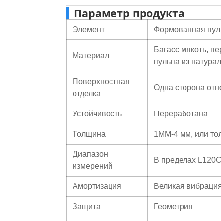
Параметр продукта
Элемент
Формованная пул
Багасс мякоть, п
Материал
пульпа из натурал
Поверхностная
Одна сторона отно
отделка
Устойчивость
Переработана
Толщина
1ММ-4 мм, или то
Диапазон
В пределах L120
измерений
Амортизация
Великая вибрация
Защита
Геометрия